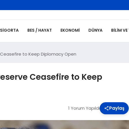
SIGORTA
BES / HAYAT
EKONOMI
DÜNYA
BILIM VE
rve Ceasefire to Keep Diplomacy Open
Preserve Ceasefire to Keep
1 Yorum Yapıldı
Paylaş