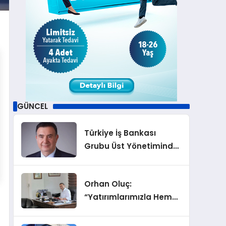
GÜNCEL
Türkiye İş Bankası
Grubu Üst Yönetiminde
Görev Değişiklikleri
Orhan Oluç:
“Yatırımlarımızla Hem
Şirketimizi Hem de
Acentelik Mesleğini