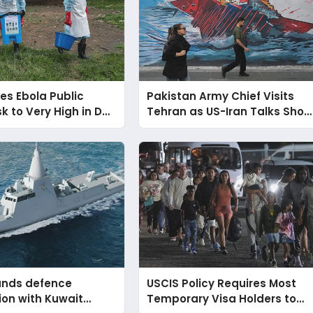
es Ebola Public
Pakistan Army Chief Visits
sk to Very High in DR
Tehran as US-Iran Talks Sho
 Cases Increase
Limited Progress
pands defence
USCIS Policy Requires Most
ion with Kuwait
Temporary Visa Holders to