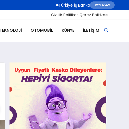
Türkiye İş Bankası Grubu Üst Yönetiminde Görev 
12:24:44
Gizlilik Politikası
Çerez Politikası
 TEKNOLOJI
OTOMOBIL
KÜNYE
İLETIŞIM