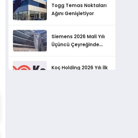
Togg Temas Noktaları
Geliştirmeyi
Ağını Genişletiyor
Hedefliyoruz”
Siemens 2026 Mali Yılı
Üçüncü Çeyreğinde
Rekor Sipariş, Kâr ve
Yükseltilen EPS
Koç Holding 2026 Yılı İlk
Beklentisi
Yarı Finansal
Sonuçlarını Açıkladı
Murat Bilim, ANA Sigorta
Satış Grup Müdürü
Olarak Atandı
Tasarruf tercihi
bölünüyor: Mevduat