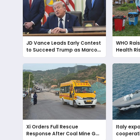
JD Vance Leads Early Contest
WHO Rais
to Succeed Trump as Marco
Health Ri
Rubio Emerges as Main
Congo as
Alternative for 2028
Xi Orders Full Rescue
Italy ex
Response After Coal Mine Gas
cooperat