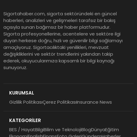
Murat Bilim, ANA Sigorta Satış
Sigortahaber.com, sigorta sektöründeki en güncel
Grup Müdürü Olarak Atandı
haberleri, analizleri ve gelişmeleri tarafsız bir bakış
açısıyla sunan bağımsız bir haber platformudur.
Sigorta profesyonellerine, acentelere ve sektöre ilgi
Tasarruf tercihi bölünüyor:
duyan herkese doğru, hızlı ve güvenilir bilgi sağlamayı
amaçlıyoruz. Sigortacılıktaki yenilikleri, mevzuat
Mevduat kısa vadeyi, koruma
değişikliklerini ve sektör trendlerini yakından takip
ürünleri uzun vadeyi tutuyor
ederek, okuyucularımıza kapsamlı bir bilgi kaynağı
sunuyoruz.
Şekerbank 2026 İlk Yarı Finansal
Sonuçları
KURUMSAL
Gizlilik Politikası
Çerez Politikası
Insurance News
ING Türkiye 2026 Yılının İlk
Yarısına İlişkin Konsolide Finansal
KATEGORİLER
Sonuçlarını Açıkladı
BES / Hayat
Bilgi
Bilim ve Teknoloji
Blog
Dünya
Eğitim
Ekonomi
English
Finans
Foto Galeri
Gündem
Haberler