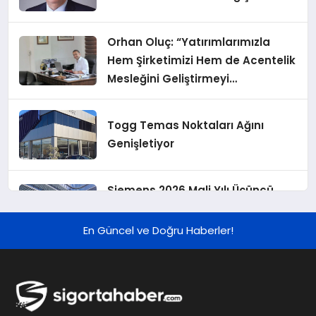
Orhan Oluç: “Yatırımlarımızla
Hem Şirketimizi Hem de Acentelik
Mesleğini Geliştirmeyi
Hedefliyoruz”
Togg Temas Noktaları Ağını
Genişletiyor
Siemens 2026 Mali Yılı Üçüncü
Çeyreğinde Rekor Sipariş, Kâr ve
Yükseltilen EPS Beklentisi
En Güncel ve Doğru Haberler!
Koç Holding 2026 Yılı İlk Yarı
Finansal Sonuçlarını Açıkladı