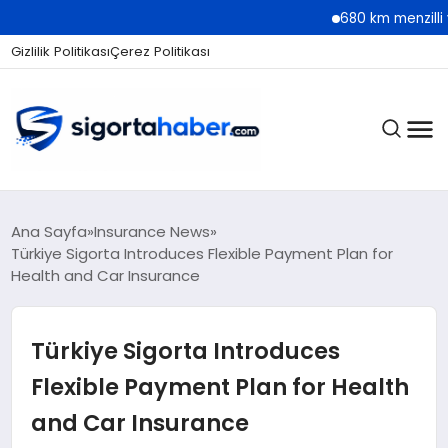
680 km menzilli yeni Hyun
Gizlilik Politikası
Çerez Politikası
SIGORTA
Ana Sayfa
Insurance News
Türkiye Sigorta Introduces Flexible Payment Plan for
Health and Car Insurance
BES / HAYAT
Türkiye Sigorta Introduces
EKONOMI
Flexible Payment Plan for Health
and Car Insurance