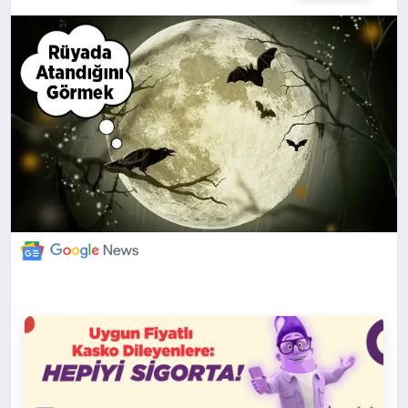
DÜNYA
BILIM VE TEKNOLOJI
OTOMOBIL
KÜNYE
İLETIŞIM