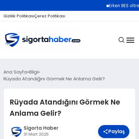
Erken BES oltre 2 milioni
Gizlilik Politikası
Çerez Politikası
SIGORTA
Ana Sayfa
Bilgi
Rüyada Atandığını Görmek Ne Anlama Gelir?
BES / HAYAT
Rüyada Atandığını Görmek Ne
Anlama Gelir?
EKONOMI
Sigorta Haber
Paylaş
31 Mart 2025