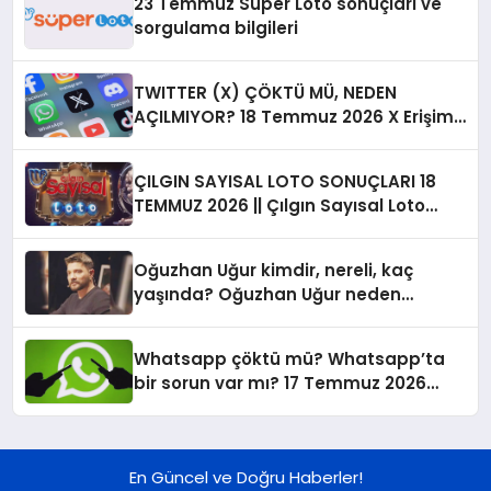
23 Temmuz Süper Loto sonuçları ve
sorgulama bilgileri
TWITTER (X) ÇÖKTÜ MÜ, NEDEN
AÇILMIYOR? 18 Temmuz 2026 X Erişim
Sorunu ve Canlı Hata Raporları
ÇILGIN SAYISAL LOTO SONUÇLARI 18
TEMMUZ 2026 || Çılgın Sayısal Loto
sonuçları ve şanslı numaralar belli
oldu! İşte kazandıran rakamlar listesi
Oğuzhan Uğur kimdir, nereli, kaç
sorgulama ekranı…
yaşında? Oğuzhan Uğur neden
gözaltına alındı?
Whatsapp çöktü mü? Whatsapp’ta
bir sorun var mı? 17 Temmuz 2026
hata ve çökme raporu verileri…
En Güncel ve Doğru Haberler!