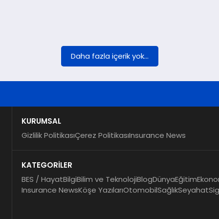
Daha fazla içerik yok...
KURUMSAL
Gizlilik Politikası
Çerez Politikası
Insurance News
KATEGORİLER
BES / Hayat
Bilgi
Bilim ve Teknoloji
Blog
Dünya
Eğitim
Ekono
Insurance News
Köşe Yazıları
Otomobil
Sağlık
Seyahat
Si