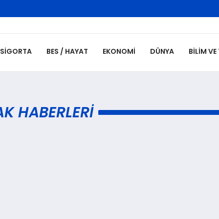
SIGORTA
BES / HAYAT
EKONOMI
DÜNYA
BILIM VE
K HABERLERI