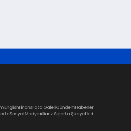
mi
English
Finans
Foto Galeri
Gündem
Haberler
gorta
Sosyal Medya
Allianz Sigorta Şikayetleri