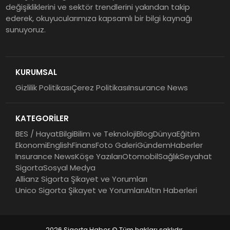
değişikliklerini ve sektör trendlerini yakından takip
ürünleri uzun vadeyi tutuyor
ederek, okuyucularımıza kapsamlı bir bilgi kaynağı
sunuyoruz.
Şekerbank 2026 İlk Yarı Finansal
Sonuçları
KURUMSAL
Gizlilik Politikası
Çerez Politikası
Insurance News
ING Türkiye 2026 Yılının İlk
Yarısına İlişkin Konsolide Finansal
KATEGORİLER
Sonuçlarını Açıkladı
BES / Hayat
Bilgi
Bilim ve Teknoloji
Blog
Dünya
Eğitim
Ekonomi
English
Finans
Foto Galeri
Gündem
Haberler
Insurance News
Köşe Yazıları
Otomobil
Sağlık
Seyahat
Sigorta
Sosyal Medya
Allianz Sigorta Şikayet ve Yorumları
Unico Sigorta Şikayet ve Yorumları
Altın Haberleri
2026 Sigorta Haber © Tüm hakları saklıdır.