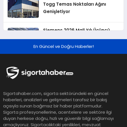
Togg Temas Noktaları Ağını
Genişletiyor
Siemens 2026 Mali Yılı Üçüncü
Çeyreğinde Rekor Sipariş, Kâr ve
Yükseltilen EPS Beklentisi
En Güncel ve Doğru Haberler!
Koç Holding 2026 Yılı İlk Yarı
Finansal Sonuçlarını Açıkladı
Murat Bilim, ANA Sigorta Satış
Sigortahaber.com, sigorta sektöründeki en güncel
Grup Müdürü Olarak Atandı
haberleri, analizleri ve gelişmeleri tarafsız bir bakış
açısıyla sunan bağımsız bir haber platformudur.
Sigorta profesyonellerine, acentelere ve sektöre ilgi
Tasarruf tercihi bölünüyor:
duyan herkese doğru, hızlı ve güvenilir bilgi sağlamayı
amaçlıyoruz. Sigortacılıktaki yenilikleri, mevzuat
Mevduat kısa vadeyi, koruma