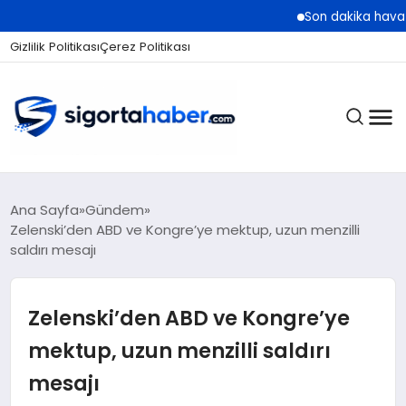
Son dakika hava durumu 
Gizlilik Politikası
Çerez Politikası
SIGORTA
Ana Sayfa
Gündem
Zelenski’den ABD ve Kongre’ye mektup, uzun menzilli
saldırı mesajı
BES / HAYAT
Zelenski’den ABD ve Kongre’ye
EKONOMI
mektup, uzun menzilli saldırı
mesajı