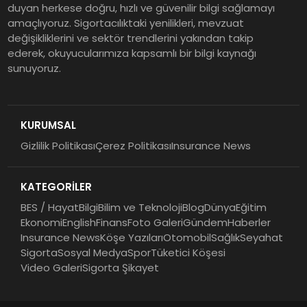
duyan herkese doğru, hızlı ve güvenilir bilgi sağlamayı
amaçlıyoruz. Sigortacılıktaki yenilikleri, mevzuat
değişikliklerini ve sektör trendlerini yakından takip
ederek, okuyucularımıza kapsamlı bir bilgi kaynağı
sunuyoruz.
KURUMSAL
Gizlilik Politikası
Çerez Politikası
Insurance News
KATEGORİLER
BES / Hayat
Bilgi
Bilim ve Teknoloji
Blog
Dünya
Eğitim
Ekonomi
English
Finans
Foto Galeri
Gündem
Haberler
Insurance News
Köşe Yazıları
Otomobil
Sağlık
Seyahat
Sigorta
Sosyal Medya
Spor
Tüketici Köşesi
Video Galeri
Sigorta Şikayet