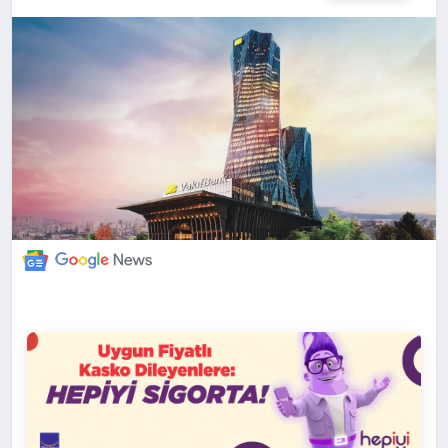
DÜNYA
BILIM VE TEKNOLOJI
OTOMOBIL
KÜNYE
İLETIŞIM