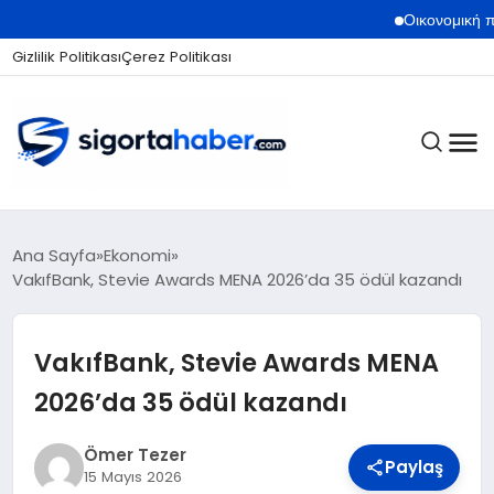
Οικονομική προστασία 
Gizlilik Politikası
Çerez Politikası
SIGORTA
Ana Sayfa
Ekonomi
VakıfBank, Stevie Awards MENA 2026’da 35 ödül kazandı
BES / HAYAT
VakıfBank, Stevie Awards MENA
2026’da 35 ödül kazandı
EKONOMI
Ömer Tezer
Paylaş
15 Mayıs 2026