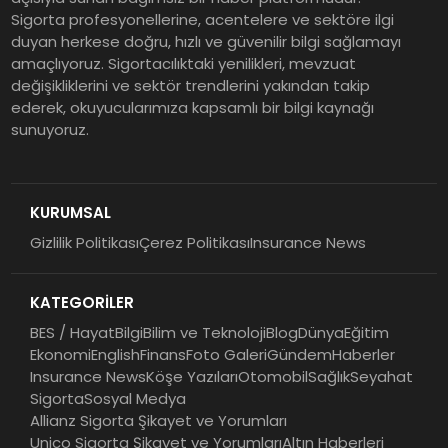
Sigorta profesyonellerine, acentelere ve sektöre ilgi
duyan herkese doğru, hızlı ve güvenilir bilgi sağlamayı
amaçlıyoruz. Sigortacılıktaki yenilikleri, mevzuat
değişikliklerini ve sektör trendlerini yakından takip
ederek, okuyucularımıza kapsamlı bir bilgi kaynağı
sunuyoruz.
KURUMSAL
Gizlilik Politikası
Çerez Politikası
Insurance News
KATEGORİLER
BES / Hayat
Bilgi
Bilim ve Teknoloji
Blog
Dünya
Eğitim
Ekonomi
English
Finans
Foto Galeri
Gündem
Haberler
Insurance News
Köşe Yazıları
Otomobil
Sağlık
Seyahat
Sigorta
Sosyal Medya
Allianz Sigorta Şikayet ve Yorumları
Unico Sigorta Şikayet ve Yorumları
Altın Haberleri