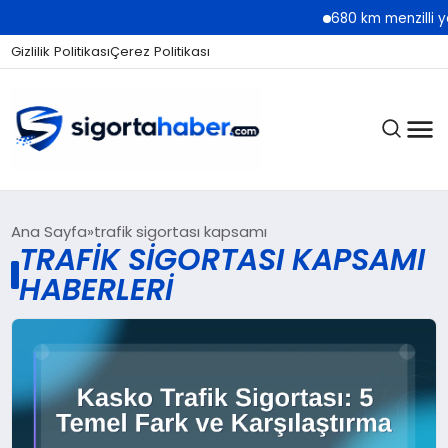
680 km menzilli yen
Gizlilik Politikası
Çerez Politikası
SIGORTA
Ana Sayfa
trafik sigortası kapsamı
TRAFIK SIGORTASI KAPSAMI
HABERLERI
BES / HAYAT
EKONOMI