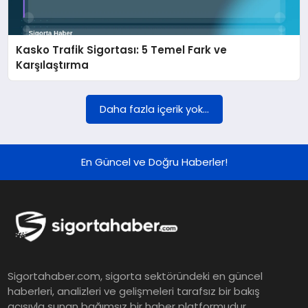
DÜNYA
Kasko Trafik Sigortası: 5 Temel Fark ve
BILIM VE TEKNOLOJI
Karşılaştırma
OTOMOBIL
Daha fazla içerik yok...
KÜNYE
En Güncel ve Doğru Haberler!
İLETIŞIM
Sigortahaber.com, sigorta sektöründeki en güncel
haberleri, analizleri ve gelişmeleri tarafsız bir bakış
açısıyla sunan bağımsız bir haber platformudur.