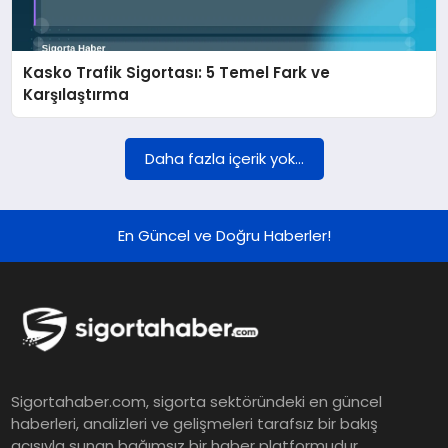
DÜNYA
Kasko Trafik Sigortası: 5 Temel Fark ve
BILIM VE TEKNOLOJI
Karşılaştırma
OTOMOBIL
Daha fazla içerik yok...
KÜNYE
En Güncel ve Doğru Haberler!
İLETIŞIM
Sigortahaber.com, sigorta sektöründeki en güncel
haberleri, analizleri ve gelişmeleri tarafsız bir bakış
açısıyla sunan bağımsız bir haber platformudur.