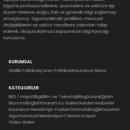
Sigorta profesyonellerine, acentelere ve sektöre ilgi
duyan herkese doğru, hızlı ve güvenilir bilgi sağlamayı
amaçlıyoruz. Sigortacılıktaki yenilikleri, mevzuat
değişikliklerini ve sektör trendlerini yakından takip
ederek, okuyucularımıza kapsamlı bir bilgi kaynağı
sunuyoruz.
KURUMSAL
Gizlilik Politikası
Çerez Politikası
Insurance News
KATEGORİLER
BES / Hayat
Bilgi
Bilim ve Teknoloji
Blog
Dünya
Eğitim
Ekonomi
English
Finans
Foto Galeri
Gündem
Haberler
Insurance News
Köşe Yazıları
Otomobil
Sağlık
Seyahat
Sigorta
Sosyal Medya
Spor
Tüketici Köşesi
Video Galeri