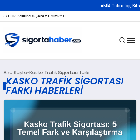
MİA Teknoloji, Biliş
Gizlilik Politikası
Çerez Politikası
SIGORTA
Ana Sayfa
Kasko Trafik Sigortası farkı
KASKO TRAFIK SIGORTASI
FARKI HABERLERI
BES / HAYAT
EKONOMI