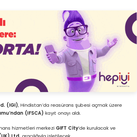
d. (IGI)
, Hindistan’da reasürans şubesi açmak üzere
rumu’ndan (IFSCA)
kayıt onayı aldı.
finans hizmetleri merkezi
GIFT City
’de kurulacak ve
UK) Ltd.
aracılığıyla işletilecek.