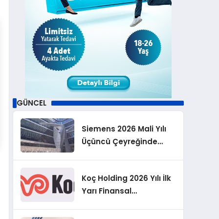
GÜNCEL
Siemens 2026 Mali Yılı
Üçüncü Çeyreğinde
Rekor Sipariş, Kâr ve
Yükseltilen EPS
Koç Holding 2026 Yılı İlk
Beklentisi
Yarı Finansal
Sonuçlarını Açıkladı