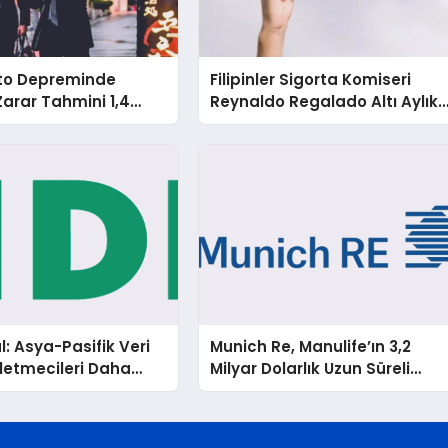
o Depreminde
Filipinler Sigorta Komiseri
Zarar Tahmini 1,4
Reynaldo Regalado Altı Aylık
2,1 Milyar Dolar
Görevden Uzaklaştırma
Cezası Aldı
l: Asya-Pasifik Veri
Munich Re, Manulife’ın 3,2
şletmecileri Daha
Milyar Dolarlık Uzun Süreli
Doğal Afet ve İklim
Bakım Portföyünün Biyometri
e Karşı Karşıya
Riskini Üstleniyor