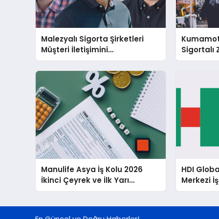
Malezyalı Sigorta Şirketleri
Kumamot
Müşteri İletişimini
Sigortalı 
Basitleştirme ve Ödeme
Milyar ile 
Sistemlerini Modernize Etme
Arasında
Baskısı Altında
Manulife Asya İş Kolu 2026
HDI Globa
İkinci Çeyrek ve İlk Yarı
Merkezi İ
Sonuçları
Karmaşık 
Riskleriyl
En Güncel ve Doğru Haberler!