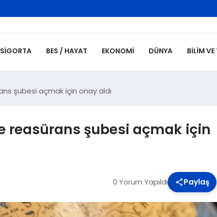
SIGORTA
BES / HAYAT
EKONOMI
DÜNYA
BILIM VE
rans şubesi açmak için onay aldı
’de reasürans şubesi açmak için
0 Yorum Yapıldı
Paylaş