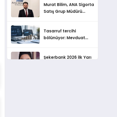
Murat Bilim, ANA Sigorta
Satış Grup Müdürü
Olarak Atandı
Tasarruf tercihi
bölünüyor: Mevduat
kısa vadeyi, koruma
ürünleri uzun vadeyi
Şekerbank 2026 İlk Yarı
tutuyor
Finansal Sonuçları
ING Türkiye 2026 Yılının
İlk Yarısına İlişkin
Konsolide Finansal
Sonuçlarını Açıkladı
EY Küresel Siber
Güvenlik Araştırması: