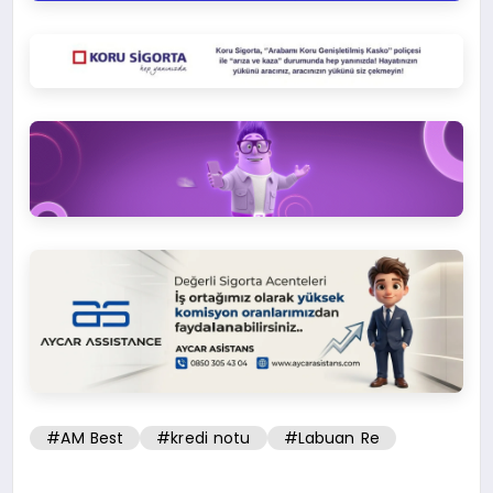
#AM Best
#kredi notu
#Labuan Re