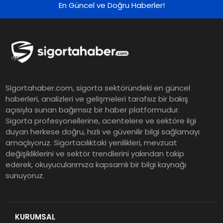
En Güncel ve Doğru Haberler!
ING Türkiye 2026 Yılının İlk
Yarısına İlişkin Konsolide Finansal
Sonuçlarını Açıkladı
EY Küresel Siber Güvenlik
Sigortahaber.com, sigorta sektöründeki en güncel
Araştırması: Yapay Zekâ Destekli
haberleri, analizleri ve gelişmeleri tarafsız bir bakış
Tehditler ve Kurumsal
açısıyla sunan bağımsız bir haber platformudur.
Dayanıklılık
Sigorta profesyonellerine, acentelere ve sektöre ilgi
duyan herkese doğru, hızlı ve güvenilir bilgi sağlamayı
Sigorta Mobil İzmir Bölge
amaçlıyoruz. Sigortacılıktaki yenilikleri, mevzuat
Müdürlüğü Faaliyete Başladı
değişikliklerini ve sektör trendlerini yakından takip
ederek, okuyucularımıza kapsamlı bir bilgi kaynağı
sunuyoruz.
Ser Glass Oto Camları 6. Yaşını
Kutluyor
KURUMSAL