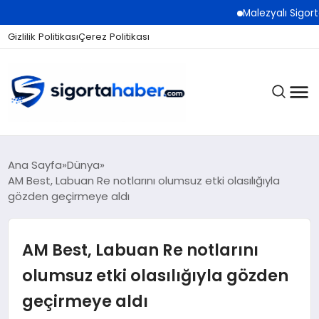
Malezyalı Sigorta Şirk
Gizlilik Politikası
Çerez Politikası
SIGORTA
Ana Sayfa
Dünya
AM Best, Labuan Re notlarını olumsuz etki olasılığıyla
gözden geçirmeye aldı
BES / HAYAT
AM Best, Labuan Re notlarını
EKONOMI
olumsuz etki olasılığıyla gözden
geçirmeye aldı