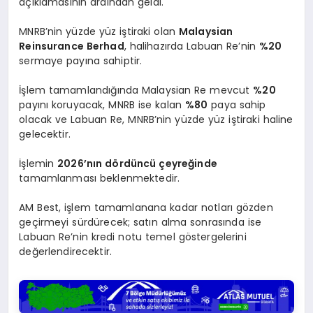
açıklamasının ardından geldi.
MNRB’nin yüzde yüz iştiraki olan
Malaysian
Reinsurance Berhad
, halihazırda Labuan Re’nin
%20
sermaye payına sahiptir.
İşlem tamamlandığında Malaysian Re mevcut
%20
payını koruyacak, MNRB ise kalan
%80
paya sahip
olacak ve Labuan Re, MNRB’nin yüzde yüz iştiraki haline
gelecektir.
İşlemin
2026’nın dördüncü çeyreğinde
tamamlanması beklenmektedir.
AM Best, işlem tamamlanana kadar notları gözden
geçirmeyi sürdürecek; satın alma sonrasında ise
Labuan Re’nin kredi notu temel göstergelerini
değerlendirecektir.