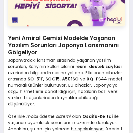
Yeni Amiral Gemisi Modelde Yaşanan
Yazılım Sorunları Japonya Lansmanını
Gölgeliyor
Japonya’daki lansman sırasında yaşanan yazılım
sorunları, Sony’nin kullanıcılarını
resmi destek sayfası
üzerinden bilgilendirmesine yol açtı. Etkilenen cihazlar
arasında
SO-51F, SOG15, A501SO
ve
XQ-FS44
model
numaralı ürünler bulunuyor. Bu cihazlar, Japonya’ya
özgü hizmetlerle donatıldığı için, hataların bazı yerel
yazılım bileşenlerinden kaynaklanabileceği
düşünülüyor.
Özellikle
mobil ödeme sistemi
olan
Osaifu-Keitai
ile
yaşanan uyumluluk sorunlarının üzerinde duruluyor.
Ancak bu, şu an için yalnızca
bir spekülasyon
. Xperia 1