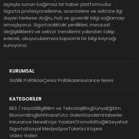
Tehditler ve Kurumsal
açısıyla sunan bağımsız bir haber platformudur.
Dayanıklılık
Sigorta profesyonellerine, acentelere ve sektöre ilgi
duyan herkese doğru, hızlı ve güvenilir bilgi sağlamayı
Sigorta Mobil İzmir Bölge
amaçlıyoruz. Sigortacılıktaki yenilikleri, mevzuat
Müdürlüğü Faaliyete Başladı
değişikliklerini ve sektör trendlerini yakından takip
ederek, okuyucularımıza kapsamlı bir bilgi kaynağı
sunuyoruz.
Ser Glass Oto Camları 6. Yaşını
Kutluyor
KURUMSAL
Gizlilik Politikası
Çerez Politikası
Insurance News
Koç Holding 2026 Yılının İlk
Yarısına İlişkin Finansal
KATEGORİLER
Sonuçlarını Açıkladı
BES / Hayat
Bilgi
Bilim ve Teknoloji
Blog
Dünya
Eğitim
Ekonomi
English
Finans
Foto Galeri
Gündem
Haberler
Insurance News
Köşe Yazıları
Otomobil
Sağlık
Seyahat
Sigorta
Sosyal Medya
Spor
Tüketici Köşesi
Video Galeri