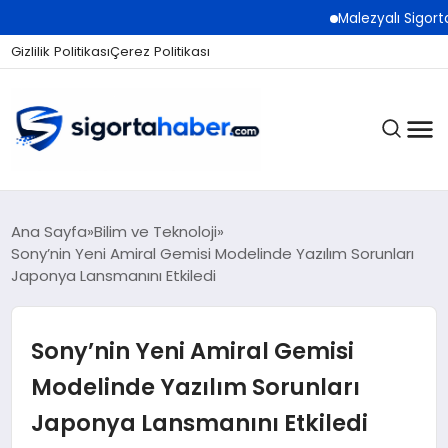
Malezyalı Sigorta Şirk
Gizlilik Politikası
Çerez Politikası
SIGORTA
Ana Sayfa
Bilim ve Teknoloji
Sony’nin Yeni Amiral Gemisi Modelinde Yazılım Sorunları
Japonya Lansmanını Etkiledi
BES / HAYAT
Sony’nin Yeni Amiral Gemisi
EKONOMI
Modelinde Yazılım Sorunları
Japonya Lansmanını Etkiledi