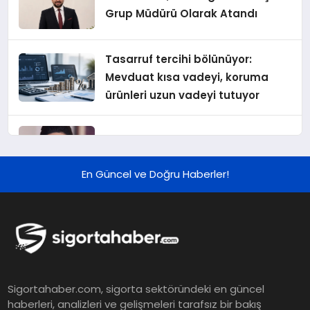
Grup Müdürü Olarak Atandı
Tasarruf tercihi bölünüyor:
Mevduat kısa vadeyi, koruma
ürünleri uzun vadeyi tutuyor
Şekerbank 2026 İlk Yarı Finansal
Sonuçları
En Güncel ve Doğru Haberler!
ING Türkiye 2026 Yılının İlk
Yarısına İlişkin Konsolide Finansal
Sonuçlarını Açıkladı
EY Küresel Siber Güvenlik
Sigortahaber.com, sigorta sektöründeki en güncel
Araştırması: Yapay Zekâ Destekli
haberleri, analizleri ve gelişmeleri tarafsız bir bakış