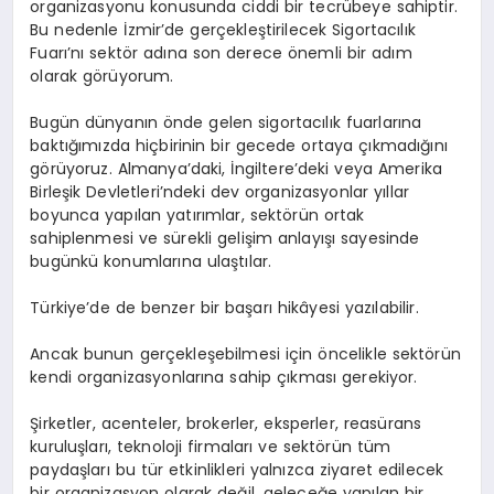
organizasyonu konusunda ciddi bir tecrübeye sahiptir.
Bu nedenle İzmir’de gerçekleştirilecek Sigortacılık
Fuarı’nı sektör adına son derece önemli bir adım
olarak görüyorum.
Bugün dünyanın önde gelen sigortacılık fuarlarına
baktığımızda hiçbirinin bir gecede ortaya çıkmadığını
görüyoruz. Almanya’daki, İngiltere’deki veya Amerika
Birleşik Devletleri’ndeki dev organizasyonlar yıllar
boyunca yapılan yatırımlar, sektörün ortak
sahiplenmesi ve sürekli gelişim anlayışı sayesinde
bugünkü konumlarına ulaştılar.
Türkiye’de de benzer bir başarı hikâyesi yazılabilir.
Ancak bunun gerçekleşebilmesi için öncelikle sektörün
kendi organizasyonlarına sahip çıkması gerekiyor.
Şirketler, acenteler, brokerler, eksperler, reasürans
kuruluşları, teknoloji firmaları ve sektörün tüm
paydaşları bu tür etkinlikleri yalnızca ziyaret edilecek
bir organizasyon olarak değil, geleceğe yapılan bir