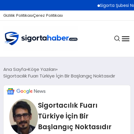
Sigorta Şubesi Nasıl 
Gizlilik Politikası
Çerez Politikası
SIGORTA
Ana Sayfa
Köşe Yazıları
Sigortacılık Fuarı Türkiye İçin Bir Başlangıç Noktasıdır
BES / HAYAT
Sigortacılık Fuarı
EKONOMI
Türkiye İçin Bir
Başlangıç Noktasıdır