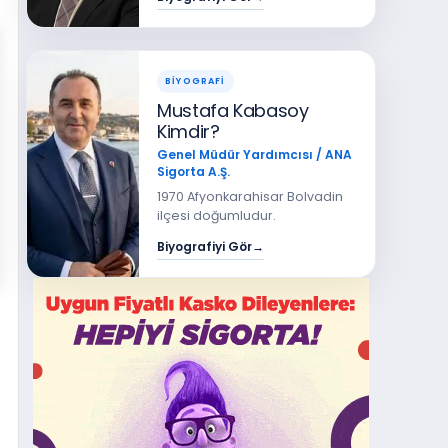
ise Marmara Üniversitesi
Uluslararası Ekonomi
programında tamamlamıştır.
BİYOGRAFİ
Mustafa Kabasoy
Kimdir?
Genel Müdür Yardımcısı / ANA
Sigorta A.Ş.
1970 Afyonkarahisar Bolvadin
ilçesi doğumludur.
Biyografiyi Gör
→