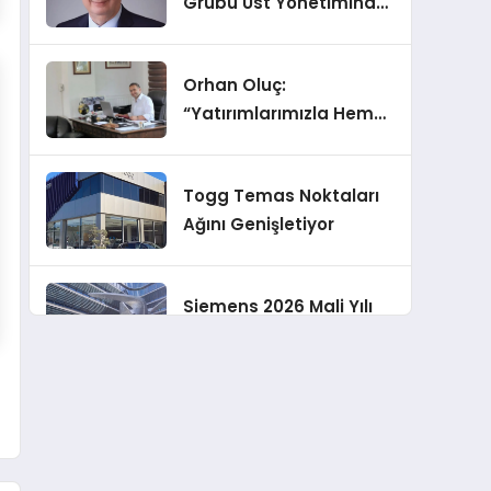
Grubu Üst Yönetiminde
Görev Değişiklikleri
Orhan Oluç:
“Yatırımlarımızla Hem
Şirketimizi Hem de
Acentelik Mesleğini
Togg Temas Noktaları
Geliştirmeyi
Ağını Genişletiyor
Hedefliyoruz”
Siemens 2026 Mali Yılı
Üçüncü Çeyreğinde
Rekor Sipariş, Kâr ve
Yükseltilen EPS
Koç Holding 2026 Yılı İlk
Beklentisi
Yarı Finansal
Sonuçlarını Açıkladı