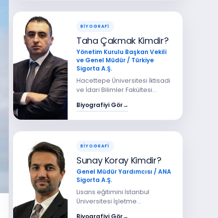
Üniversitesi’nde…
BİYOGRAFİ
Taha Çakmak Kimdir?
Yönetim Kurulu Başkan Vekili
ve Genel Müdür / Türkiye
Sigorta A.Ş.
Hacettepe Üniversitesi İktisadi
ve İdari Bilimler Fakültesi
İngilizce İşletme bölümü
Biyografiyi Gör
→
mezunu olan Sayın Taha
ÇAKMAK, 2005 yılında Sosyal…
BİYOGRAFİ
Sunay Koray Kimdir?
Genel Müdür Yardımcısı / ANA
Sigorta A.Ş.
Lisans eğitimini İstanbul
Üniversitesi İşletme
Bölümü'nde, yüksek lisansını
Biyografiyi Gör
→