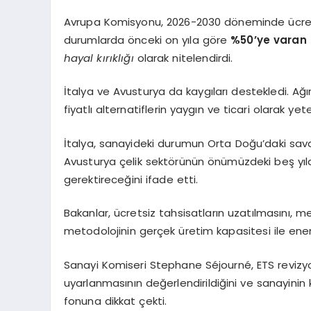
Avrupa Komisyonu, 2026-2030 döneminde ücrets
durumlarda önceki on yıla göre
%50’ye varan
hayal kırıklığı
olarak nitelendirdi.
İtalya ve Avusturya da kaygıları destekledi. Ağı
fiyatlı alternatiflerin yaygın ve ticari olarak y
İtalya, sanayideki durumun Orta Doğu’daki sav
Avusturya çelik sektörünün önümüzdeki beş yıl
gerektireceğini ifade etti.
Bakanlar, ücretsiz tahsisatların uzatılmasını, 
metodolojinin gerçek üretim kapasitesi ile ener
Sanayi Komiseri Stephane Séjourné, ETS revizyo
uyarlanmasının değerlendirildiğini ve sanayinin
fonuna dikkat çekti.