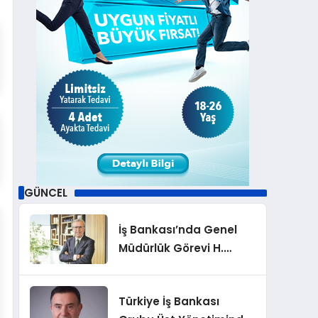
GÜNCEL
İş Bankası’nda Genel
Müdürlük Görevi H.
Cahit Çınar’a
Devrediliyor
Türkiye İş Bankası