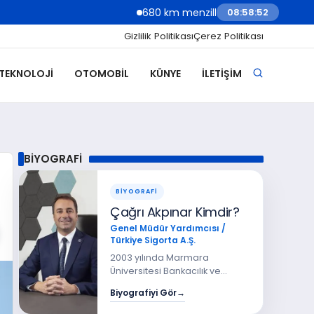
680 km menzilli yeni Hyundai Ioniq 6 Türkiye’de
08:58:54
Gizlilik Politikası
Çerez Politikası
 TEKNOLOJI
OTOMOBIL
KÜNYE
İLETIŞIM
BİYOGRAFİ
BİYOGRAFİ
Çağrı Akpınar Kimdir?
Genel Müdür Yardımcısı /
Türkiye Sigorta A.Ş.
2003 yılında Marmara
Üniversitesi Bankacılık ve
Sigortacılık Yüksek Okulu’ndan
Biyografiyi Gör
→
mezun olan Sayın Çağrı
Akpınar, 2007 yılında Marmara