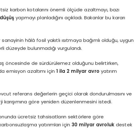
iz karbon kotalarını önemli ölçüde azaltmayı, bazı
 düşüş
yapmayı planladığını açıkladı. Bakanlar bu kararı
r sanayinin hâlâ fosil yakıtlı ısıtmaya bağımlı olduğu, uygun
eterli düzeyde bulunmadığı vurgulandı.
aş öncesinde de sürdürülemez olduğunu belirtirken,
da emisyon azaltımı için
1 ila 2 milyar avro
yatırım
mevcut referans değerlerin geçici olarak dondurulmasını ve
ji karışımına göre yeniden düzenlenmesini istedi.
nunda ücretsiz tahsisatların sektörlere göre
 karbonsuzlaşma yatırımları için
30 milyar avroluk
destek