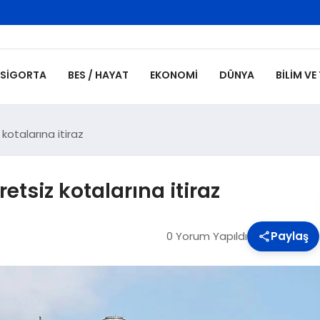
SIGORTA
BES / HAYAT
EKONOMI
DÜNYA
BILIM VE
kotalarına itiraz
etsiz kotalarına itiraz
0 Yorum Yapıldı
Paylaş