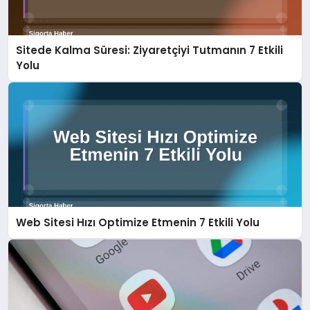
DÜNYA
Sitede Kalma Süresi: Ziyaretçiyi Tutmanın 7 Etkili
BILIM VE TEKNOLOJI
Yolu
OTOMOBIL
KÜNYE
İLETIŞIM
Web Sitesi Hızı Optimize Etmenin 7 Etkili Yolu