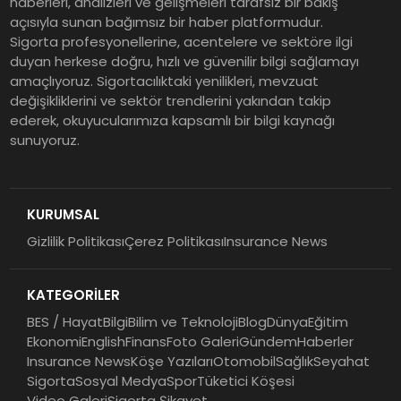
haberleri, analizleri ve gelişmeleri tarafsız bir bakış
açısıyla sunan bağımsız bir haber platformudur.
Sigorta profesyonellerine, acentelere ve sektöre ilgi
duyan herkese doğru, hızlı ve güvenilir bilgi sağlamayı
amaçlıyoruz. Sigortacılıktaki yenilikleri, mevzuat
değişikliklerini ve sektör trendlerini yakından takip
ederek, okuyucularımıza kapsamlı bir bilgi kaynağı
sunuyoruz.
KURUMSAL
Gizlilik Politikası
Çerez Politikası
Insurance News
KATEGORİLER
BES / Hayat
Bilgi
Bilim ve Teknoloji
Blog
Dünya
Eğitim
Ekonomi
English
Finans
Foto Galeri
Gündem
Haberler
Insurance News
Köşe Yazıları
Otomobil
Sağlık
Seyahat
Sigorta
Sosyal Medya
Spor
Tüketici Köşesi
Video Galeri
Sigorta Şikayet