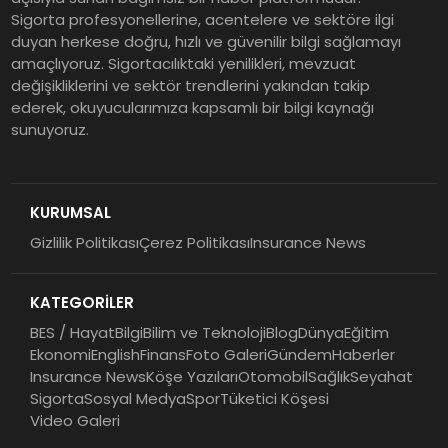
Sigorta profesyonellerine, acentelere ve sektöre ilgi
duyan herkese doğru, hızlı ve güvenilir bilgi sağlamayı
amaçlıyoruz. Sigortacılıktaki yenilikleri, mevzuat
değişikliklerini ve sektör trendlerini yakından takip
ederek, okuyucularımıza kapsamlı bir bilgi kaynağı
sunuyoruz.
KURUMSAL
Gizlilik Politikası
Çerez Politikası
Insurance News
KATEGORİLER
BES / Hayat
Bilgi
Bilim ve Teknoloji
Blog
Dünya
Eğitim
Ekonomi
English
Finans
Foto Galeri
Gündem
Haberler
Insurance News
Köşe Yazıları
Otomobil
Sağlık
Seyahat
Sigorta
Sosyal Medya
Spor
Tüketici Köşesi
Video Galeri