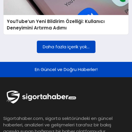
DÜNYA
YouTube’un Yeni Bildirim Özelliği: Kullanıcı
BILIM VE TEKNOLOJI
Deneyimini Artırma Adımı
OTOMOBIL
Daha fazla içerik yok...
KÜNYE
En Güncel ve Doğru Haberler!
İLETIŞIM
Sigortahaber.com, sigorta sektöründeki en güncel
haberleri, analizleri ve gelişmeleri tarafsız bir bakış
açısıyla sunan bağımsız bir haber platformudur.