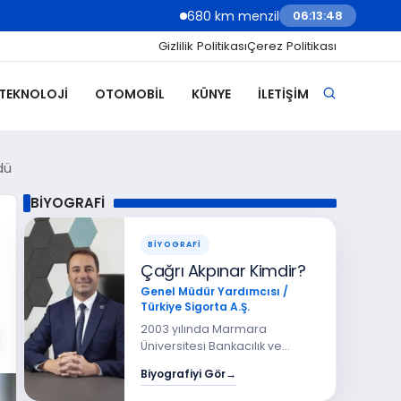
680 km menzilli yeni Hyundai Ioniq 6 Türkiye’de
06:13:50
Gizlilik Politikası
Çerez Politikası
 TEKNOLOJI
OTOMOBIL
KÜNYE
İLETIŞIM
dü
BİYOGRAFİ
BİYOGRAFİ
Çağrı Akpınar Kimdir?
Genel Müdür Yardımcısı /
Türkiye Sigorta A.Ş.
2003 yılında Marmara
Üniversitesi Bankacılık ve
Sigortacılık Yüksek Okulu’ndan
Biyografiyi Gör
→
mezun olan Sayın Çağrı
Akpınar, 2007 yılında Marmara