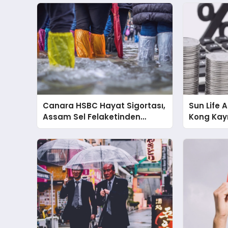
Canara HSBC Hayat Sigortası,
Sun Life 
Assam Sel Felaketinden
Kong Kayn
Etkilenen Poliçe Sahipleri İçin
ve Kâr Art
Hızlandırılmış Hasar Süreci
Başlattı