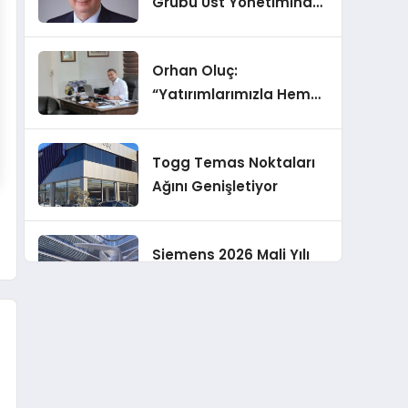
Grubu Üst Yönetiminde
Görev Değişiklikleri
Orhan Oluç:
“Yatırımlarımızla Hem
Şirketimizi Hem de
Acentelik Mesleğini
Togg Temas Noktaları
Geliştirmeyi
Ağını Genişletiyor
Hedefliyoruz”
Siemens 2026 Mali Yılı
Üçüncü Çeyreğinde
Rekor Sipariş, Kâr ve
Yükseltilen EPS
Koç Holding 2026 Yılı İlk
Beklentisi
Yarı Finansal
Sonuçlarını Açıkladı