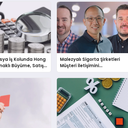
Asya İş Kolunda Hong
Malezyalı Sigorta Şirketleri
aklı Büyüme, Satış
Müşteri İletişimini
ışı
Basitleştirme ve Ödeme
Sistemlerini Modernize Etme
Baskısı Altında