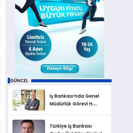
GÜNCEL
İş Bankası’nda Genel
Müdürlük Görevi H.
Cahit Çınar’a
Devrediliyor
Türkiye İş Bankası