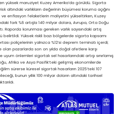
 en yüksek maruziyet Kuzey Amerika’da görüldü. Sigorta
risk altındaki varlıkların değerinin büyümesi koruma açığını
me ve enflasyon felaketlerin maliyetini yükseltirken, Kuzey
ndaki fark %6 artışla 140 milyar dolara, Avrupa, Orta Doğu
ştı. Raporda korunması gereken varlık sayısındaki artış
elirtildi. Yüksek riskli bazı bölgelerde sigorta kapsamı
ortası poliçelerinin yalnızca %12’si deprem teminatı içerdi;
 olan pazarlarda son on yılda doğal afetlere karşı
ne uyum önlemleri sigortalı sel hasarlarındaki artışı sınırlamış
oğu, Afrika ve Asya Pasifik’teki gelişmiş ekonomilerde
lim sürerse küresel sigortalı hasarların 2025’teki 107
eceği, bunun yıllık 100 milyar doların altındaki tarihsel
tarıldı.