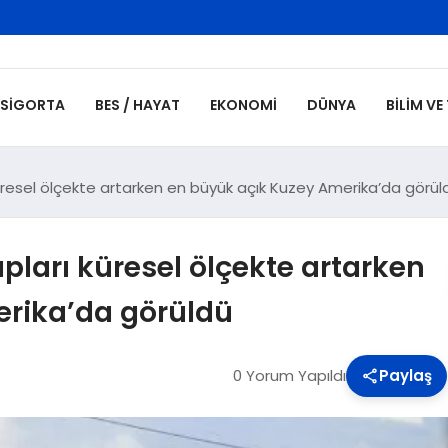
SIGORTA
BES / HAYAT
EKONOMI
DÜNYA
BILIM VE
küresel ölçekte artarken en büyük açık Kuzey Amerika’da görül
ıpları küresel ölçekte artarken
erika’da görüldü
0 Yorum Yapıldı
Paylaş