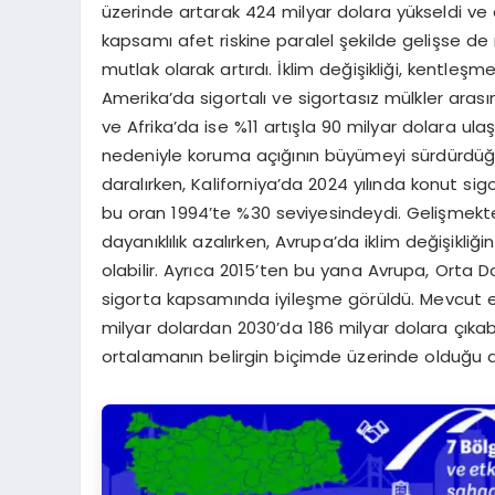
üzerinde artarak 424 milyar dolara yükseldi ve
kapsamı afet riskine paralel şekilde gelişse de 
mutlak olarak artırdı. İklim değişikliği, kentleş
Amerika’da sigortalı ve sigortasız mülkler arası
ve Afrika’da ise %11 artışla 90 milyar dolara ula
nedeniyle koruma açığının büyümeyi sürdürdüğü b
daralırken, Kaliforniya’da 2024 yılında konut sig
bu oran 1994’te %30 seviyesindeydi. Gelişmekte
dayanıklılık azalırken, Avrupa’da iklim değişikliği
olabilir. Ayrıca 2015’ten bu yana Avrupa, Orta D
sigorta kapsamında iyileşme görüldü. Mevcut eği
milyar dolardan 2030’da 186 milyar dolara çıkabil
ortalamanın belirgin biçimde üzerinde olduğu ak