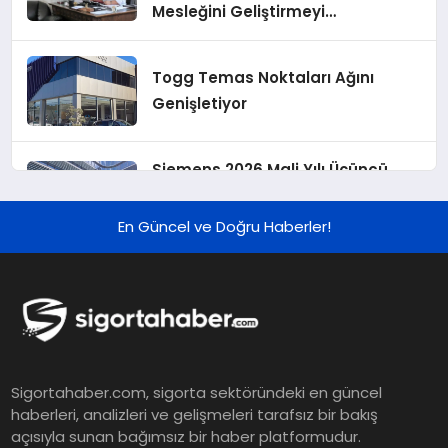
Mesleğini Geliştirmeyi
Hedefliyoruz”
Togg Temas Noktaları Ağını
Genişletiyor
Siemens 2026 Mali Yılı Üçüncü
Çeyreğinde Rekor Sipariş, Kâr ve
Yükseltilen EPS Beklentisi
En Güncel ve Doğru Haberler!
Koç Holding 2026 Yılı İlk Yarı
Finansal Sonuçlarını Açıkladı
Murat Bilim, ANA Sigorta Satış
Sigortahaber.com, sigorta sektöründeki en güncel
Grup Müdürü Olarak Atandı
haberleri, analizleri ve gelişmeleri tarafsız bir bakış
açısıyla sunan bağımsız bir haber platformudur.