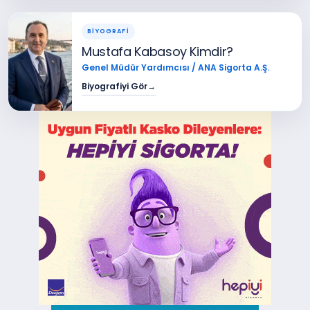
BİYOGRAFİ
Mustafa Kabasoy Kimdir?
Genel Müdür Yardımcısı / ANA Sigorta A.Ş.
Biyografiyi Gör
→