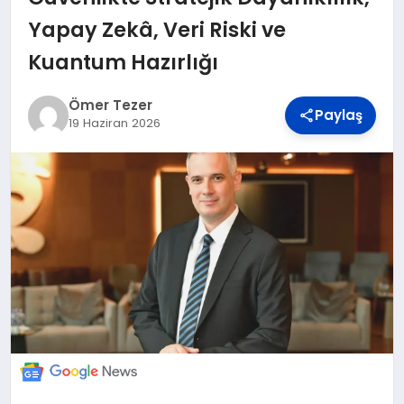
DÜNYA
Yapay Zekâ, Veri Riski ve
Kuantum Hazırlığı
BILIM VE TEKNOLOJI
Ömer Tezer
Paylaş
19 Haziran 2026
OTOMOBIL
KÜNYE
İLETIŞIM