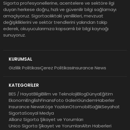
Sigorta profesyonellerine, acentelere ve sektöre ilgi
Tasarruf tercihi bölünüyor:
duyan herkese doğru, hızlı ve güvenilir bilgi sağlamayı
amaçlıyoruz. Sigortacılıktaki yenilikleri, mevzuat
Mevduat kısa vadeyi, koruma
değişikliklerini ve sektör trendlerini yakından takip
ürünleri uzun vadeyi tutuyor
ederek, okuyucularımıza kapsamlı bir bilgi kaynağı
sunuyoruz.
Şekerbank 2026 İlk Yarı Finansal
Sonuçları
KURUMSAL
Gizlilik Politikası
Çerez Politikası
Insurance News
ING Türkiye 2026 Yılının İlk
Yarısına İlişkin Konsolide Finansal
KATEGORİLER
Sonuçlarını Açıkladı
BES / Hayat
Bilgi
Bilim ve Teknoloji
Blog
Dünya
Eğitim
Ekonomi
English
Finans
Foto Galeri
Gündem
Haberler
Insurance News
Köşe Yazıları
Otomobil
Sağlık
Seyahat
Sigorta
Sosyal Medya
Allianz Sigorta Şikayet ve Yorumları
Unico Sigorta Şikayet ve Yorumları
Altın Haberleri