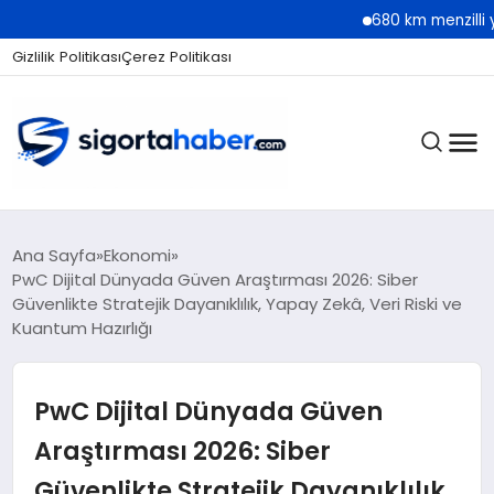
680 km menzilli yeni Hyund
Gizlilik Politikası
Çerez Politikası
SIGORTA
Ana Sayfa
Ekonomi
PwC Dijital Dünyada Güven Araştırması 2026: Siber
Güvenlikte Stratejik Dayanıklılık, Yapay Zekâ, Veri Riski ve
Kuantum Hazırlığı
BES / HAYAT
PwC Dijital Dünyada Güven
EKONOMI
Araştırması 2026: Siber
Güvenlikte Stratejik Dayanıklılık,