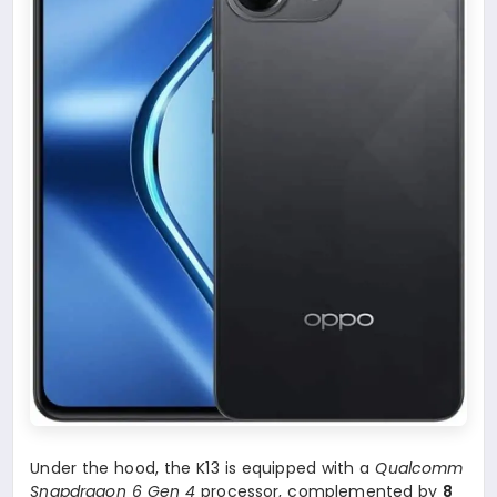
Under the hood, the K13 is equipped with a
Qualcomm
Snapdragon 6 Gen 4
processor, complemented by
8