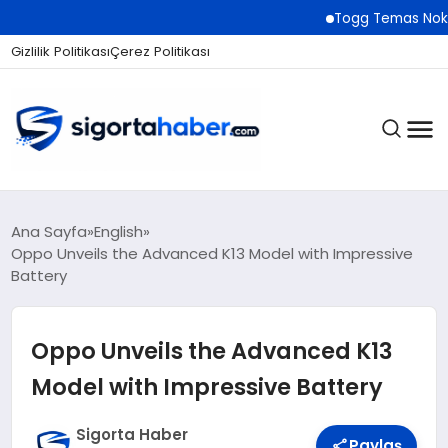
Togg Temas Noktaları Ağı
Gizlilik Politikası
Çerez Politikası
SIGORTA
Ana Sayfa
English
Oppo Unveils the Advanced K13 Model with Impressive
Battery
BES / HAYAT
Oppo Unveils the Advanced K13
EKONOMI
Model with Impressive Battery
Sigorta Haber
Paylaş