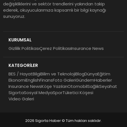
değişikliklerini ve sektör trendlerini yakından takip
Tehditler ve Kurumsal
ederek, okuyucularımıza kapsamlı bir bilgi kaynağı
Dayanıklılık
sunuyoruz.
Sigorta Mobil İzmir Bölge
Müdürlüğü Faaliyete Başladı
KURUMSAL
Gizlilik Politikası
Çerez Politikası
Insurance News
Ser Glass Oto Camları 6. Yaşını
Kutluyor
KATEGORİLER
BES / Hayat
Bilgi
Bilim ve Teknoloji
Blog
Dünya
Eğitim
Ekonomi
English
Finans
Foto Galeri
Gündem
Haberler
Insurance News
Köşe Yazıları
Otomobil
Sağlık
Seyahat
Sigorta
Sosyal Medya
Spor
Tüketici Köşesi
Video Galeri
2026 Sigorta Haber © Tüm hakları saklıdır.