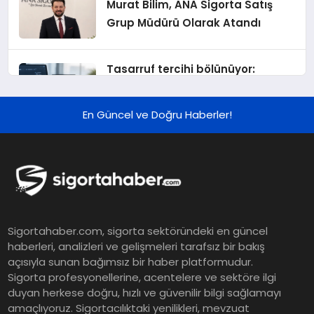
Murat Bilim, ANA Sigorta Satış
Grup Müdürü Olarak Atandı
Tasarruf tercihi bölünüyor:
Mevduat kısa vadeyi, koruma
ürünleri uzun vadeyi tutuyor
En Güncel ve Doğru Haberler!
Şekerbank 2026 İlk Yarı Finansal
Sonuçları
ING Türkiye 2026 Yılının İlk
Sigortahaber.com, sigorta sektöründeki en güncel
Yarısına İlişkin Konsolide Finansal
haberleri, analizleri ve gelişmeleri tarafsız bir bakış
Sonuçlarını Açıkladı
açısıyla sunan bağımsız bir haber platformudur.
Sigorta profesyonellerine, acentelere ve sektöre ilgi
EY Küresel Siber Güvenlik
duyan herkese doğru, hızlı ve güvenilir bilgi sağlamayı
amaçlıyoruz. Sigortacılıktaki yenilikleri, mevzuat
Araştırması: Yapay Zekâ Destekli