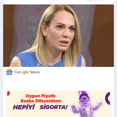
DÜNYA
BILIM VE TEKNOLOJI
OTOMOBIL
KÜNYE
İLETIŞIM