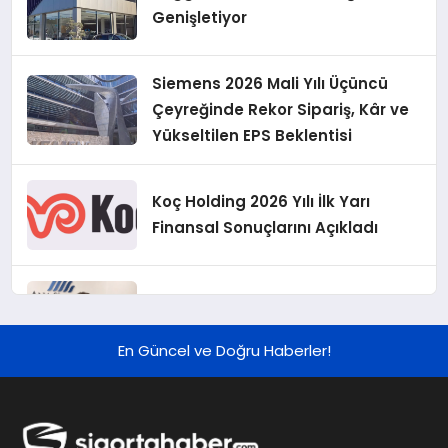
Genişletiyor
Siemens 2026 Mali Yılı Üçüncü
Çeyreğinde Rekor Sipariş, Kâr ve
Yükseltilen EPS Beklentisi
Koç Holding 2026 Yılı İlk Yarı
Finansal Sonuçlarını Açıkladı
Murat Bilim, ANA Sigorta Satış
Grup Müdürü Olarak Atandı
En Güncel ve Doğru Haberler!
Tasarruf tercihi bölünüyor:
Mevduat kısa vadeyi, koruma
ürünleri uzun vadeyi tutuyor