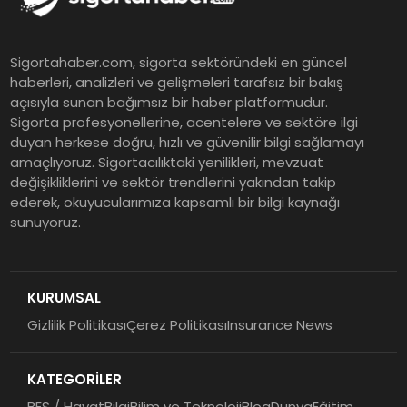
Şekerbank 2026 İlk Yarı Finansal
Sigortahaber.com, sigorta sektöründeki en güncel
Sonuçları
haberleri, analizleri ve gelişmeleri tarafsız bir bakış
açısıyla sunan bağımsız bir haber platformudur.
Sigorta profesyonellerine, acentelere ve sektöre ilgi
ING Türkiye 2026 Yılının İlk
duyan herkese doğru, hızlı ve güvenilir bilgi sağlamayı
amaçlıyoruz. Sigortacılıktaki yenilikleri, mevzuat
Yarısına İlişkin Konsolide Finansal
değişikliklerini ve sektör trendlerini yakından takip
Sonuçlarını Açıkladı
ederek, okuyucularımıza kapsamlı bir bilgi kaynağı
sunuyoruz.
EY Küresel Siber Güvenlik
Araştırması: Yapay Zekâ Destekli
Tehditler ve Kurumsal
KURUMSAL
Dayanıklılık
Gizlilik Politikası
Çerez Politikası
Insurance News
Sigorta Mobil İzmir Bölge
Müdürlüğü Faaliyete Başladı
KATEGORİLER
BES / Hayat
Bilgi
Bilim ve Teknoloji
Blog
Dünya
Eğitim