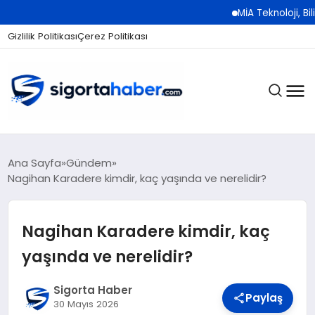
MİA Teknoloji, Bilişim 500
Gizlilik Politikası
Çerez Politikası
SIGORTA
Ana Sayfa
Gündem
Nagihan Karadere kimdir, kaç yaşında ve nerelidir?
BES / HAYAT
Nagihan Karadere kimdir, kaç
yaşında ve nerelidir?
EKONOMI
Sigorta Haber
Paylaş
30 Mayıs 2026