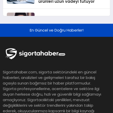
ürünleri uzun vadeyi tutuyor
Şekerbank 2026 İlk Yarı Finansal
Sonuçları
En Güncel ve Doğru Haberler!
ING Türkiye 2026 Yılının İlk
Yarısına İlişkin Konsolide Finansal
Sonuçlarını Açıkladı
EY Küresel Siber Güvenlik
Sigortahaber.com, sigorta sektöründeki en güncel
Araştırması: Yapay Zekâ Destekli
haberleri, analizleri ve gelişmeleri tarafsız bir bakış
Tehditler ve Kurumsal
açısıyla sunan bağımsız bir haber platformudur.
Dayanıklılık
Sigorta profesyonellerine, acentelere ve sektöre ilgi
duyan herkese doğru, hızlı ve güvenilir bilgi sağlamayı
Sigorta Mobil İzmir Bölge
amaçlıyoruz. Sigortacılıktaki yenilikleri, mevzuat
Müdürlüğü Faaliyete Başladı
değişikliklerini ve sektör trendlerini yakından takip
ederek, okuyucularımıza kapsamlı bir bilgi kaynağı