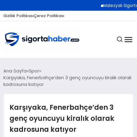
Malezyalı Sigorta Şirke
Gizlilik Politikası
Çerez Politikası
SIGORTA
Ana Sayfa
Spor
Karşıyaka, Fenerbahçe’den 3 genç oyuncuyu kiralık olarak
kadrosuna katıyor
BES / HAYAT
Karşıyaka, Fenerbahçe’den 3
EKONOMI
genç oyuncuyu kiralık olarak
kadrosuna katıyor