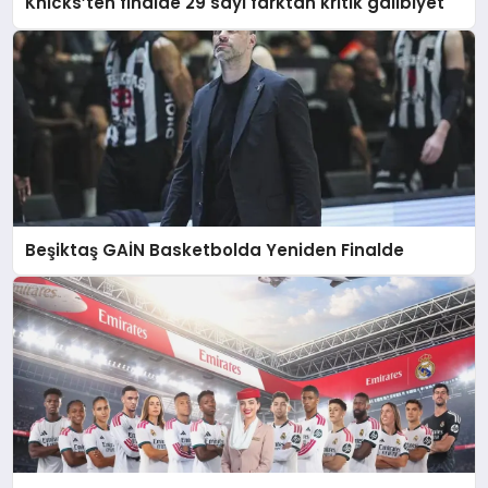
Knicks’ten finalde 29 sayı farktan kritik galibiyet
Beşiktaş GAİN Basketbolda Yeniden Finalde