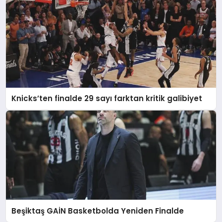
Knicks’ten finalde 29 sayı farktan kritik galibiyet
Beşiktaş GAİN Basketbolda Yeniden Finalde