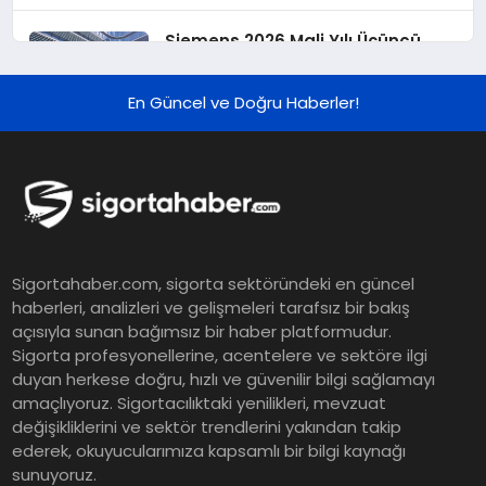
Siemens 2026 Mali Yılı Üçüncü
Çeyreğinde Rekor Sipariş, Kâr ve
Yükseltilen EPS Beklentisi
En Güncel ve Doğru Haberler!
Koç Holding 2026 Yılı İlk Yarı
Finansal Sonuçlarını Açıkladı
Murat Bilim, ANA Sigorta Satış
Sigortahaber.com, sigorta sektöründeki en güncel
Grup Müdürü Olarak Atandı
haberleri, analizleri ve gelişmeleri tarafsız bir bakış
açısıyla sunan bağımsız bir haber platformudur.
Sigorta profesyonellerine, acentelere ve sektöre ilgi
Tasarruf tercihi bölünüyor:
duyan herkese doğru, hızlı ve güvenilir bilgi sağlamayı
amaçlıyoruz. Sigortacılıktaki yenilikleri, mevzuat
Mevduat kısa vadeyi, koruma
değişikliklerini ve sektör trendlerini yakından takip
ürünleri uzun vadeyi tutuyor
ederek, okuyucularımıza kapsamlı bir bilgi kaynağı
sunuyoruz.