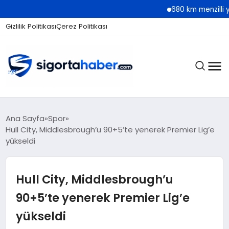
680 km menzilli yeni Hyun
Gizlilik Politikası
Çerez Politikası
SIGORTA
Ana Sayfa
Spor
Hull City, Middlesbrough’u 90+5’te yenerek Premier Lig’e
yükseldi
BES / HAYAT
Hull City, Middlesbrough’u
EKONOMI
90+5’te yenerek Premier Lig’e
yükseldi