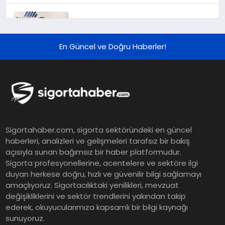
Murat Bilim, ANA Sigorta Satış
Grup Müdürü Olarak Atandı
En Güncel ve Doğru Haberler!
Tasarruf tercihi bölünüyor:
Mevduat kısa vadeyi, koruma
ürünleri uzun vadeyi tutuyor
Şekerbank 2026 İlk Yarı Finansal
Sigortahaber.com, sigorta sektöründeki en güncel
Sonuçları
haberleri, analizleri ve gelişmeleri tarafsız bir bakış
açısıyla sunan bağımsız bir haber platformudur.
Sigorta profesyonellerine, acentelere ve sektöre ilgi
ING Türkiye 2026 Yılının İlk
duyan herkese doğru, hızlı ve güvenilir bilgi sağlamayı
amaçlıyoruz. Sigortacılıktaki yenilikleri, mevzuat
Yarısına İlişkin Konsolide Finansal
değişikliklerini ve sektör trendlerini yakından takip
Sonuçlarını Açıkladı
ederek, okuyucularımıza kapsamlı bir bilgi kaynağı
sunuyoruz.