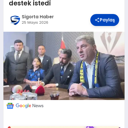
DÜNYA
destek istedi
Sigorta Haber
Paylaş
BILIM VE TEKNOLOJI
25 Mayıs 2026
OTOMOBIL
KÜNYE
İLETIŞIM