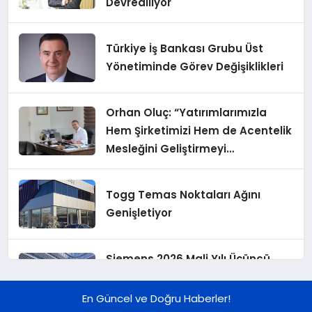
Devrediliyor
Türkiye İş Bankası Grubu Üst
Yönetiminde Görev Değişiklikleri
Orhan Oluç: “Yatırımlarımızla
Hem Şirketimizi Hem de Acentelik
Mesleğini Geliştirmeyi
Hedefliyoruz”
Togg Temas Noktaları Ağını
Genişletiyor
Siemens 2026 Mali Yılı Üçüncü
Çeyreğinde Rekor Sipariş, Kâr ve
Yükseltilen EPS Beklentisi
En Güncel ve Doğru Haberler!