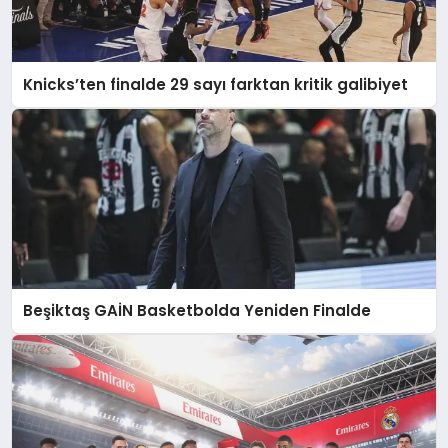
Knicks’ten finalde 29 sayı farktan kritik galibiyet
Beşiktaş GAİN Basketbolda Yeniden Finalde