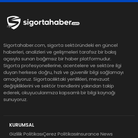
Koç Holding 2026 Yılı İlk Yarı
Finansal Sonuçlarını Açıkladı
Murat Bilim, ANA Sigorta Satış
Sigortahaber.com, sigorta sektöründeki en güncel
Grup Müdürü Olarak Atandı
haberleri, analizleri ve gelişmeleri tarafsız bir bakış
açısıyla sunan bağımsız bir haber platformudur.
Sigorta profesyonellerine, acentelere ve sektöre ilgi
Tasarruf tercihi bölünüyor:
duyan herkese doğru, hızlı ve güvenilir bilgi sağlamayı
amaçlıyoruz. Sigortacılıktaki yenilikleri, mevzuat
Mevduat kısa vadeyi, koruma
değişikliklerini ve sektör trendlerini yakından takip
ürünleri uzun vadeyi tutuyor
ederek, okuyucularımıza kapsamlı bir bilgi kaynağı
sunuyoruz.
Şekerbank 2026 İlk Yarı Finansal
Sonuçları
KURUMSAL
Gizlilik Politikası
Çerez Politikası
Insurance News
ING Türkiye 2026 Yılının İlk