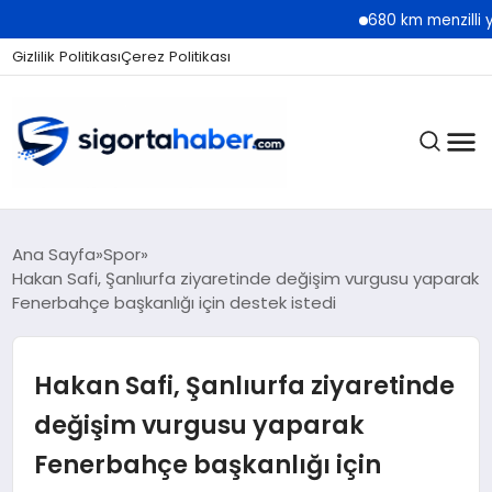
680 km menzilli yeni Hyund
Gizlilik Politikası
Çerez Politikası
SIGORTA
Ana Sayfa
Spor
Hakan Safi, Şanlıurfa ziyaretinde değişim vurgusu yaparak
Fenerbahçe başkanlığı için destek istedi
BES / HAYAT
Hakan Safi, Şanlıurfa ziyaretinde
EKONOMI
değişim vurgusu yaparak
Fenerbahçe başkanlığı için