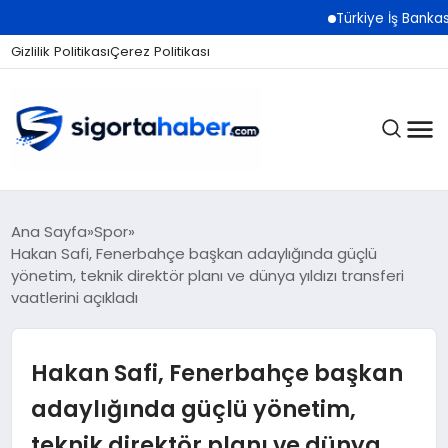
Türkiye İş Bankası Grubu
Gizlilik Politikası
Çerez Politikası
SIGORTA
Ana Sayfa
Spor
Hakan Safi, Fenerbahçe başkan adaylığında güçlü
yönetim, teknik direktör planı ve dünya yıldızı transferi
vaatlerini açıkladı
BES / HAYAT
Hakan Safi, Fenerbahçe başkan
EKONOMI
adaylığında güçlü yönetim,
teknik direktör planı ve dünya