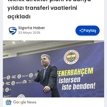
DÜNYA
yıldızı transferi vaatlerini
açıkladı
BILIM VE TEKNOLOJI
Sigorta Haber
Paylaş
23 Mayıs 2026
OTOMOBIL
KÜNYE
İLETIŞIM