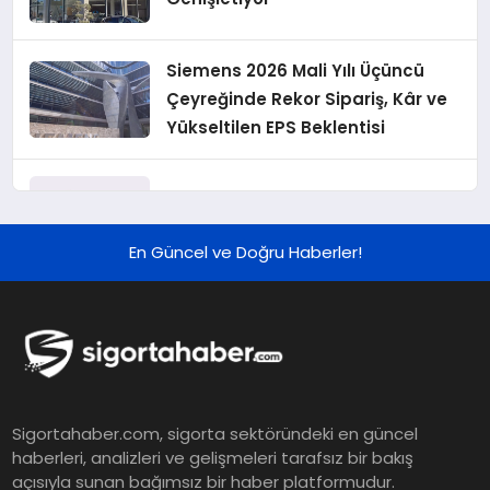
Siemens 2026 Mali Yılı Üçüncü
Çeyreğinde Rekor Sipariş, Kâr ve
Yükseltilen EPS Beklentisi
Koç Holding 2026 Yılı İlk Yarı
Finansal Sonuçlarını Açıkladı
En Güncel ve Doğru Haberler!
Murat Bilim, ANA Sigorta Satış
Grup Müdürü Olarak Atandı
Tasarruf tercihi bölünüyor:
Sigortahaber.com, sigorta sektöründeki en güncel
Mevduat kısa vadeyi, koruma
haberleri, analizleri ve gelişmeleri tarafsız bir bakış
ürünleri uzun vadeyi tutuyor
açısıyla sunan bağımsız bir haber platformudur.