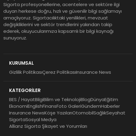
Sigorta profesyonellerine, acentelere ve sektöre ilgi
duyan herkese doğru, hızlı ve güvenilir bilgi sağlamayı
Şekerbank 2026 İlk Yarı Finansal
amaçlıyoruz. Sigortacılıktaki yenilikleri, mevzuat
Sonuçları
değişikliklerini ve sektör trendlerini yakından takip
ederek, okuyucularımıza kapsamlı bir bilgi kaynağı
sunuyoruz.
ING Türkiye 2026 Yılının İlk
Yarısına İlişkin Konsolide Finansal
Sonuçlarını Açıkladı
KURUMSAL
Gizlilik Politikası
Çerez Politikası
Insurance News
EY Küresel Siber Güvenlik
Araştırması: Yapay Zekâ Destekli
KATEGORİLER
Tehditler ve Kurumsal
Dayanıklılık
BES / Hayat
Bilgi
Bilim ve Teknoloji
Blog
Dünya
Eğitim
Ekonomi
English
Finans
Foto Galeri
Gündem
Haberler
Insurance News
Köşe Yazıları
Otomobil
Sağlık
Seyahat
Sigorta
Sosyal Medya
Allianz Sigorta Şikayet ve Yorumları