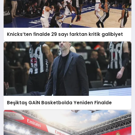
Knicks’ten finalde 29 sayı farktan kritik galibiyet
Beşiktaş GAİN Basketbolda Yeniden Finalde