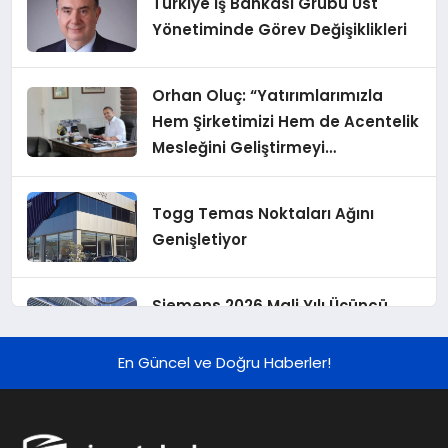
Türkiye İş Bankası Grubu Üst
Yönetiminde Görev Değişiklikleri
Orhan Oluç: “Yatırımlarımızla
Hem Şirketimizi Hem de Acentelik
Mesleğini Geliştirmeyi
Hedefliyoruz”
Togg Temas Noktaları Ağını
Genişletiyor
Siemens 2026 Mali Yılı Üçüncü
Çeyreğinde Rekor Sipariş, Kâr ve
Yükseltilen EPS Beklentisi
En Güncel ve Doğru Haberler!
Koç Holding 2026 Yılı İlk Yarı