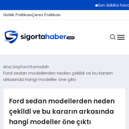
Son dakika hava durumu t
Gizlilik Politikası
Çerez Politikası
SIGORTA
Ana Sayfa
Otomobil
Ford sedan modellerden neden çekildi ve bu kararın
arkasında hangi modeller öne çıktı
BES / HAYAT
Ford sedan modellerden neden
EKONOMI
çekildi ve bu kararın arkasında
hangi modeller öne çıktı