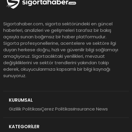
Finansal Sonuçlarını Açıkladı
Murat Bilim, ANA Sigorta Satış
Sigortahaber.com, sigorta sektöründeki en güncel
Grup Müdürü Olarak Atandı
haberleri, analizleri ve gelişmeleri tarafsız bir bakış
açısıyla sunan bağımsız bir haber platformudur.
Sigorta profesyonellerine, acentelere ve sektöre ilgi
Tasarruf tercihi bölünüyor:
duyan herkese doğru, hızlı ve güvenilir bilgi sağlamayı
amaçlıyoruz. Sigortacılıktaki yenilikleri, mevzuat
Mevduat kısa vadeyi, koruma
değişikliklerini ve sektör trendlerini yakından takip
ürünleri uzun vadeyi tutuyor
ederek, okuyucularımıza kapsamlı bir bilgi kaynağı
sunuyoruz.
Şekerbank 2026 İlk Yarı Finansal
Sonuçları
KURUMSAL
Gizlilik Politikası
Çerez Politikası
Insurance News
ING Türkiye 2026 Yılının İlk
Yarısına İlişkin Konsolide Finansal
KATEGORİLER
Sonuçlarını Açıkladı