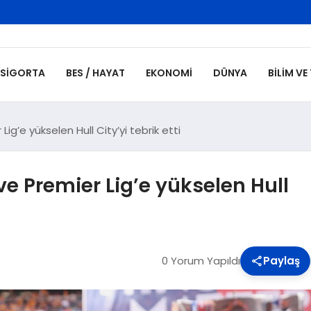
SIGORTA
BES / HAYAT
EKONOMI
DÜNYA
BILIM VE
Lig’e yükselen Hull City’yi tebrik etti
ve Premier Lig’e yükselen Hull
0 Yorum Yapıldı
Paylaş