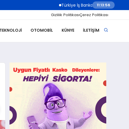
Türkiye İş Bankası Grubu Üst Yönetiminde Göre
11:13:58
Gizlilik Politikası
Çerez Politikası
 TEKNOLOJI
OTOMOBIL
KÜNYE
İLETIŞIM