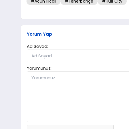
#Acun Ilıcalı
#Fenerbahçe
#Hull City
Yorum Yap
Ad Soyad:
Yorumunuz: