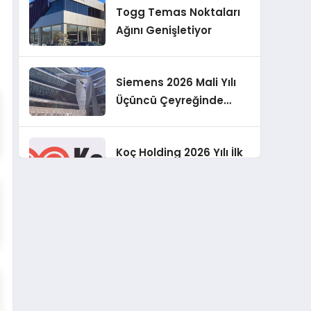
Togg Temas Noktaları
Geliştirmeyi
Ağını Genişletiyor
Hedefliyoruz”
Siemens 2026 Mali Yılı
Üçüncü Çeyreğinde
Rekor Sipariş, Kâr ve
Yükseltilen EPS
Koç Holding 2026 Yılı İlk
Beklentisi
Yarı Finansal
Sonuçlarını Açıkladı
Murat Bilim, ANA Sigorta
Satış Grup Müdürü
Olarak Atandı
Tasarruf tercihi
bölünüyor: Mevduat