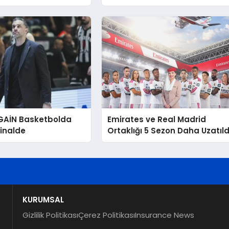
agda Linette’e 2-0
Öncesi Fenerbahçe Beko’yu
 Elendi
Ziyaret Etti
 GAİN Basketbolda
Emirates ve Real Madrid
inalde
Ortaklığı 5 Sezon Daha Uzatıld
KURUMSAL
Gizlilik Politikası
Çerez Politikası
Insurance News