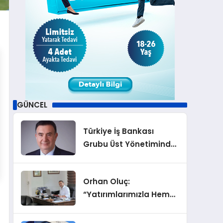
GÜNCEL
Türkiye İş Bankası
Grubu Üst Yönetiminde
Görev Değişiklikleri
Orhan Oluç:
“Yatırımlarımızla Hem
Şirketimizi Hem de
Acentelik Mesleğini