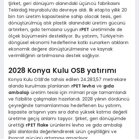
Şirket, geri dönüşüm alanındaki üçüncü fabrikasını
Tekirdağ Hayrabolu’da devreye aldı. İlk etapta yıllık 20
bin ton üretim kapasitesine sahip olacak tesis, geri
dönüştürülmüş atık plastik alanındaki üretim gücünü
artırırken, gıda temasına uygun
rPET
üretiminde de
ölçek büyümesini destekliyor. Bu yatırım, Türkiye’nin
döngüsel ekonomi hedeflerine katkı sunarken atıkların
ekonomik değere dönüştürülmesine ve kaynak
verimliliğinin artırılmasına destek sağlıyor.
2028 Konya Kulu OSB yatırımı
Konya Kulu OSB’de tahsis edilen 24.283,57 metrekare
alanda kurulması planlanan
rPET levha
ve
gıda
ambalajı
üretim tesisi için mimari proje tamamlandı
ve fizibilite çalışmaları hazırlandı. 2028 yılının dördüncü
çeyreğinde tamamlanması hedeflenen bu yatırım,
kapasite artışının yanı sıra daha yüksek katma değerli
üretime geçiş anlamı taşıyor. Şirket, geri dönüşümde
ürettiği
rPET flake
ürünlerini levha ve gıda ambalajı
gibi alanlarda değerlendirerek ürün çeşitliliğini ve
ihracat gücünü artırmayı amaçlıyor.