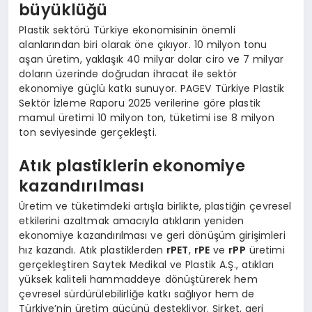
büyüklüğü
Plastik sektörü Türkiye ekonomisinin önemli
alanlarından biri olarak öne çıkıyor. 10 milyon tonu
aşan üretim, yaklaşık 40 milyar dolar ciro ve 7 milyar
doların üzerinde doğrudan ihracat ile sektör
ekonomiye güçlü katkı sunuyor. PAGEV Türkiye Plastik
Sektör İzleme Raporu 2025 verilerine göre plastik
mamul üretimi 10 milyon ton, tüketimi ise 8 milyon
ton seviyesinde gerçekleşti.
Atık plastiklerin ekonomiye
kazandırılması
Üretim ve tüketimdeki artışla birlikte, plastiğin çevresel
etkilerini azaltmak amacıyla atıkların yeniden
ekonomiye kazandırılması ve geri dönüşüm girişimleri
hız kazandı. Atık plastiklerden
rPET
,
rPE
ve
rPP
üretimi
gerçekleştiren Saytek Medikal ve Plastik A.Ş., atıkları
yüksek kaliteli hammaddeye dönüştürerek hem
çevresel sürdürülebilirliğe katkı sağlıyor hem de
Türkiye’nin üretim gücünü destekliyor. Şirket, geri