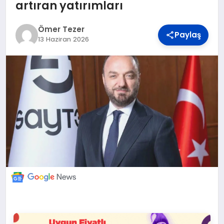
DÜNYA
artıran yatırımları
Ömer Tezer
Paylaş
BILIM VE TEKNOLOJI
13 Haziran 2026
OTOMOBIL
KÜNYE
İLETIŞIM