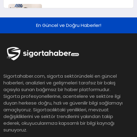
Murat Bilim, ANA Sigorta Satış
Grup Müdürü Olarak Atandı
En Güncel ve Doğru Haberler!
Tasarruf tercihi bölünüyor:
Mevduat kısa vadeyi, koruma
ürünleri uzun vadeyi tutuyor
Şekerbank 2026 İlk Yarı Finansal
Sigortahaber.com, sigorta sektöründeki en güncel
Sonuçları
haberleri, analizleri ve gelişmeleri tarafsız bir bakış
açısıyla sunan bağımsız bir haber platformudur.
Sigorta profesyonellerine, acentelere ve sektöre ilgi
ING Türkiye 2026 Yılının İlk
duyan herkese doğru, hızlı ve güvenilir bilgi sağlamayı
amaçlıyoruz. Sigortacılıktaki yenilikleri, mevzuat
Yarısına İlişkin Konsolide Finansal
değişikliklerini ve sektör trendlerini yakından takip
Sonuçlarını Açıkladı
ederek, okuyucularımıza kapsamlı bir bilgi kaynağı
sunuyoruz.
EY Küresel Siber Güvenlik