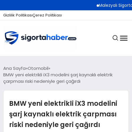
Malezyalı Sigorta Şirketl
Gizlilik Politikası
Çerez Politikası
SIGORTA
Ana Sayfa
Otomobil
BMW yeni elektrikli iX3 modelini şarj kaynaklı elektrik
çarpması riski nedeniyle geri çağırdı
BES / HAYAT
BMW yeni elektrikli iX3 modelini
EKONOMI
şarj kaynaklı elektrik çarpması
riski nedeniyle geri çağırdı