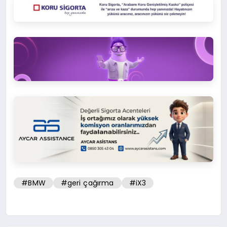
#BMW
#geri çağırma
#iX3