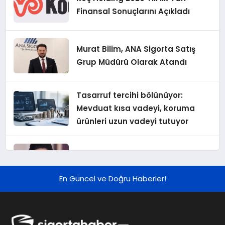
Finansal Sonuçlarını Açıkladı
Murat Bilim, ANA Sigorta Satış
Grup Müdürü Olarak Atandı
Tasarruf tercihi bölünüyor:
Mevduat kısa vadeyi, koruma
ürünleri uzun vadeyi tutuyor
Şekerbank 2026 İlk Yarı Finansal
Sonuçları
En Güncel ve Doğru Haberler!
ING Türkiye 2026 Yılının İlk
Yarısına İlişkin Konsolide Finansal