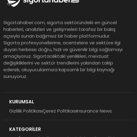
Sonuçlarını Açıkladı
EY Küresel Siber Güvenlik
Sigortahaber.com, sigorta sektöründeki en güncel
Araştırması: Yapay Zekâ Destekli
haberleri, analizleri ve gelişmeleri tarafsız bir bakış
Tehditler ve Kurumsal
açısıyla sunan bağımsız bir haber platformudur.
Dayanıklılık
Sigorta profesyonellerine, acentelere ve sektöre ilgi
duyan herkese doğru, hızlı ve güvenilir bilgi sağlamayı
Sigorta Mobil İzmir Bölge
amaçlıyoruz. Sigortacılıktaki yenilikleri, mevzuat
Müdürlüğü Faaliyete Başladı
değişikliklerini ve sektör trendlerini yakından takip
ederek, okuyucularımıza kapsamlı bir bilgi kaynağı
sunuyoruz.
Ser Glass Oto Camları 6. Yaşını
Kutluyor
KURUMSAL
Gizlilik Politikası
Çerez Politikası
Insurance News
Koç Holding 2026 Yılının İlk
Yarısına İlişkin Finansal
KATEGORİLER
Sonuçlarını Açıkladı