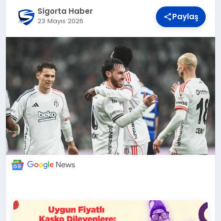
DÜNYA
Sigorta Haber
Paylaş
23 Mayıs 2026
BILIM VE TEKNOLOJI
OTOMOBIL
KÜNYE
İLETIŞIM