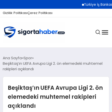
Türkiye İş Bankası Grubu
Gizlilik Politikası
Çerez Politikası
SIGORTA
Ana Sayfa
Spor
Beşiktaş’ın UEFA Avrupa Ligi 2. ön elemedeki muhtemel
rakipleri açıklandı
BES / HAYAT
Beşiktaş’ın UEFA Avrupa Ligi 2. ön
EKONOMI
elemedeki muhtemel rakipleri
açıklandı