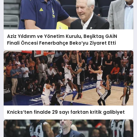
Aziz Yıldırım ve Yönetim Kurulu, Beşiktaş GAİN
Finali Öncesi Fenerbahçe Beko’yu Ziyaret Etti
Knicks’ten finalde 29 sayı farktan kritik galibiyet