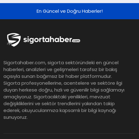
Finansal Sonuçlarını Açıkladı
En Güncel ve Doğru Haberler!
Murat Bilim, ANA Sigorta Satış
Grup Müdürü Olarak Atandı
Tasarruf tercihi bölünüyor:
Sigortahaber.com, sigorta sektöründeki en güncel
Mevduat kısa vadeyi, koruma
haberleri, analizleri ve gelişmeleri tarafsız bir bakış
ürünleri uzun vadeyi tutuyor
açısıyla sunan bağımsız bir haber platformudur.
Sigorta profesyonellerine, acentelere ve sektöre ilgi
duyan herkese doğru, hızlı ve güvenilir bilgi sağlamayı
Şekerbank 2026 İlk Yarı Finansal
amaçlıyoruz. Sigortacılıktaki yenilikleri, mevzuat
Sonuçları
değişikliklerini ve sektör trendlerini yakından takip
ederek, okuyucularımıza kapsamlı bir bilgi kaynağı
sunuyoruz.
ING Türkiye 2026 Yılının İlk
Yarısına İlişkin Konsolide Finansal
Sonuçlarını Açıkladı