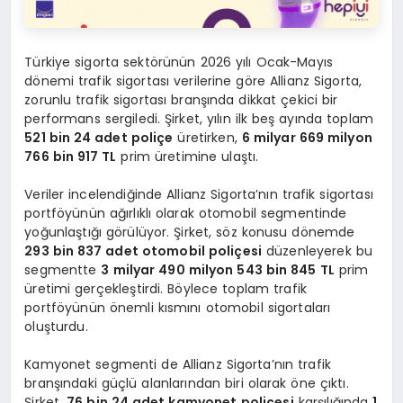
Türkiye sigorta sektörünün 2026 yılı Ocak-Mayıs
dönemi trafik sigortası verilerine göre Allianz Sigorta,
zorunlu trafik sigortası branşında dikkat çekici bir
performans sergiledi. Şirket, yılın ilk beş ayında toplam
521 bin 24 adet poliçe
üretirken,
6 milyar 669 milyon
766 bin 917 TL
prim üretimine ulaştı.
Veriler incelendiğinde Allianz Sigorta’nın trafik sigortası
portföyünün ağırlıklı olarak otomobil segmentinde
yoğunlaştığı görülüyor. Şirket, söz konusu dönemde
293 bin 837 adet otomobil poliçesi
düzenleyerek bu
segmentte
3 milyar 490 milyon 543 bin 845 TL
prim
üretimi gerçekleştirdi. Böylece toplam trafik
portföyünün önemli kısmını otomobil sigortaları
oluşturdu.
Kamyonet segmenti de Allianz Sigorta’nın trafik
branşındaki güçlü alanlarından biri olarak öne çıktı.
Şirket,
76 bin 24 adet kamyonet poliçesi
karşılığında
1