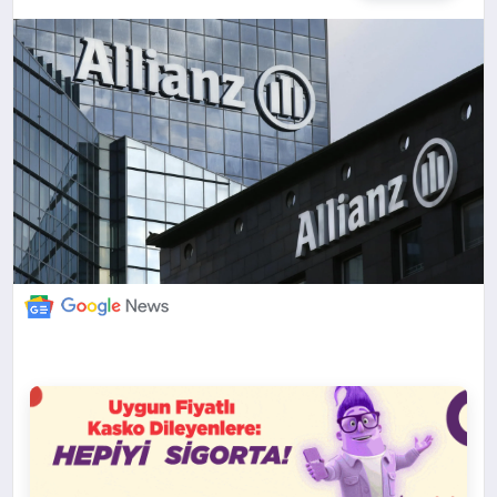
DÜNYA
BILIM VE TEKNOLOJI
OTOMOBIL
KÜNYE
İLETIŞIM