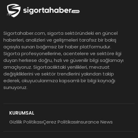
Grup Müdürü Olarak Atandı
Tasarruf tercihi bölünüyor:
Sigortahaber.com, sigorta sektöründeki en güncel
Mevduat kısa vadeyi, koruma
haberleri, analizleri ve gelişmeleri tarafsız bir bakış
ürünleri uzun vadeyi tutuyor
açısıyla sunan bağımsız bir haber platformudur.
Sigorta profesyonellerine, acentelere ve sektöre ilgi
duyan herkese doğru, hızlı ve güvenilir bilgi sağlamayı
Şekerbank 2026 İlk Yarı Finansal
amaçlıyoruz. Sigortacılıktaki yenilikleri, mevzuat
Sonuçları
değişikliklerini ve sektör trendlerini yakından takip
ederek, okuyucularımıza kapsamlı bir bilgi kaynağı
sunuyoruz.
ING Türkiye 2026 Yılının İlk
Yarısına İlişkin Konsolide Finansal
Sonuçlarını Açıkladı
KURUMSAL
Gizlilik Politikası
Çerez Politikası
Insurance News
EY Küresel Siber Güvenlik
Araştırması: Yapay Zekâ Destekli