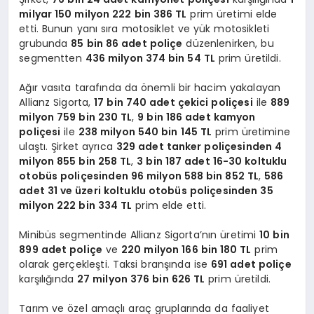
milyar 150 milyon 222 bin 386 TL
prim üretimi elde
etti. Bunun yanı sıra motosiklet ve yük motosikleti
grubunda
85 bin 86 adet poliçe
düzenlenirken, bu
segmentten
436 milyon 374 bin 54 TL
prim üretildi.
Ağır vasıta tarafında da önemli bir hacim yakalayan
Allianz Sigorta,
17 bin 740 adet çekici poliçesi
ile
889
milyon 759 bin 230 TL
,
9 bin 186 adet kamyon
poliçesi
ile
238 milyon 540 bin 145 TL
prim üretimine
ulaştı. Şirket ayrıca
329 adet tanker poliçesinden 4
milyon 855 bin 258 TL
,
3 bin 187 adet 16-30 koltuklu
otobüs poliçesinden 96 milyon 588 bin 852 TL
,
586
adet 31 ve üzeri koltuklu otobüs poliçesinden 35
milyon 222 bin 334 TL
prim elde etti.
Minibüs segmentinde Allianz Sigorta’nın üretimi
10 bin
899 adet poliçe
ve
220 milyon 166 bin 180 TL
prim
olarak gerçekleşti. Taksi branşında ise
691 adet poliçe
karşılığında
27 milyon 376 bin 626 TL
prim üretildi.
Tarım ve özel amaçlı araç gruplarında da faaliyet