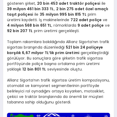
gösteren şirket,
20 bin 453 adet traktör poliçesi
ile
39 milyon 461 bin 333 TL
,
2 bin 275 adet özel amaçlı
taşıt poliçesi
ile
35 milyon 995 bin 815 TL
prim
üretimi kaydetti. İş makinelerinde
722 adet poliçe
ve
4 milyon 568 bin 651 TL
, römorklarda
9 adet poliçe
ve
92 bin 207 TL
prim üretimi gerçekleşti.
Toplam rakamlara bakıldığında Allianz Sigorta’nın trafik
sigortası branşında düzenlediği
521 bin 24 poliçeye
karşılık 6,67 milyar TL’lik prim üretimi
gerçekleştirdiği
görülüyor. Bu sonuçlara göre şirketin trafik sigortası
portföyünde poliçe başına ortalama prim üretimi
yaklaşık
12 bin 801 TL
seviyesinde oluştu.
Allianz Sigorta’nın trafik sigortası üretim kompozisyonu,
otomobil ve kamyonet segmentlerinin portföyde
belirleyici rol oynadığını ortaya koyarken, motosiklet,
çekici ve traktör branşlarında da önemli bir müşteri
tabanına sahip olduğunu gösterdi.