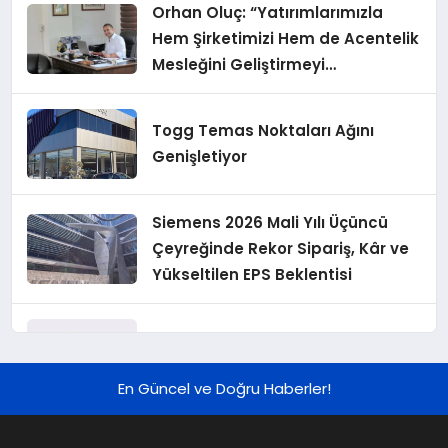
Orhan Oluç: “Yatırımlarımızla
Hem Şirketimizi Hem de Acentelik
Mesleğini Geliştirmeyi
Hedefliyoruz”
Togg Temas Noktaları Ağını
Genişletiyor
Siemens 2026 Mali Yılı Üçüncü
Çeyreğinde Rekor Sipariş, Kâr ve
Yükseltilen EPS Beklentisi
Koç Holding 2026 Yılı İlk Yarı
Finansal Sonuçlarını Açıkladı
En Güncel ve Doğru Haberler!
Murat Bilim, ANA Sigorta Satış