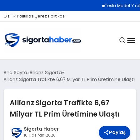
Tesla Model Y rakibi Lu
Gizlilik Politikası
Çerez Politikası
SIGORTA
Ana Sayfa
Allianz Sigorta
Allianz Sigorta Trafikte 6,67 Milyar TL Prim Üretimine Ulaştı
BES / HAYAT
Allianz Sigorta Trafikte 6,67
Milyar TL Prim Üretimine Ulaştı
EKONOMI
Sigorta Haber
Paylaş
16 Haziran 2026