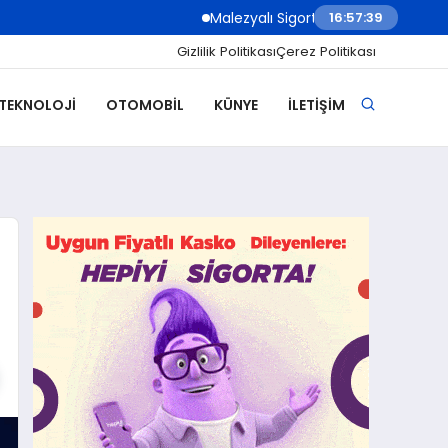
Malezyalı Sigorta Şirketleri Müşteri İletişim
16:57:41
Gizlilik Politikası
Çerez Politikası
 TEKNOLOJI
OTOMOBIL
KÜNYE
İLETIŞIM