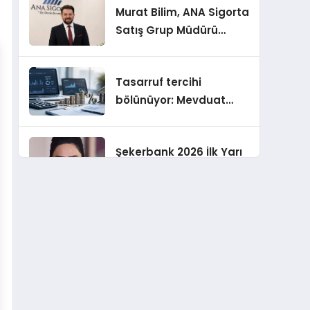
Murat Bilim, ANA Sigorta
Satış Grup Müdürü
Olarak Atandı
Tasarruf tercihi
bölünüyor: Mevduat
kısa vadeyi, koruma
ürünleri uzun vadeyi
Şekerbank 2026 İlk Yarı
tutuyor
Finansal Sonuçları
ING Türkiye 2026 Yılının
İlk Yarısına İlişkin
Konsolide Finansal
Sonuçlarını Açıkladı
EY Küresel Siber
Güvenlik Araştırması: