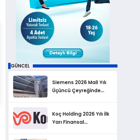
GÜNCEL
Siemens 2026 Mali Yılı
Üçüncü Çeyreğinde
Rekor Sipariş, Kâr ve
Yükseltilen EPS
Koç Holding 2026 Yılı İlk
Beklentisi
Yarı Finansal
Sonuçlarını Açıkladı