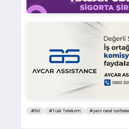
#5G
#Türk Telekom
#yeni nesil tarifele