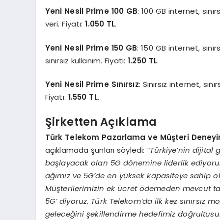
Yeni Nesil Prime 100 GB
: 100 GB internet, sın
veri. Fiyatı:
1.050 TL
.
Yeni Nesil Prime 150 GB
: 150 GB internet, sı
sınırsız kullanım. Fiyatı:
1.250 TL
.
Yeni Nesil Prime Sınırsız
: Sınırsız internet, s
Fiyatı:
1.550 TL
.
Şirketten Açıklama
Türk Telekom Pazarlama ve Müşteri Deney
açıklamada şunları söyledi:
“Türkiye’nin dijital
başlayacak olan 5G dönemine liderlik ediyoruz
ağımız ve 5G’de en yüksek kapasiteye sahip 
Müşterilerimizin ek ücret ödemeden mevcut tar
5G’ diyoruz. Türk Telekom’da ilk kez sınırsız mob
geleceğini şekillendirme hedefimiz doğrultusu