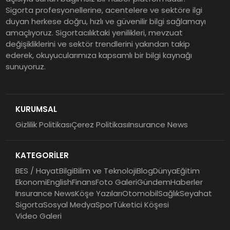
Sigorta profesyonellerine, acentelere ve sektöre ilgi
duyan herkese doğru, hızlı ve güvenilir bilgi sağlamayı
amaçlıyoruz. Sigortacılıktaki yenilikleri, mevzuat
değişikliklerini ve sektör trendlerini yakından takip
ederek, okuyucularımıza kapsamlı bir bilgi kaynağı
sunuyoruz.
KURUMSAL
Gizlilik Politikası
Çerez Politikası
Insurance News
KATEGORİLER
BES / Hayat
Bilgi
Bilim ve Teknoloji
Blog
Dünya
Eğitim
Ekonomi
English
Finans
Foto Galeri
Gündem
Haberler
Insurance News
Köşe Yazıları
Otomobil
Sağlık
Seyahat
Sigorta
Sosyal Medya
Spor
Tüketici Köşesi
Video Galeri