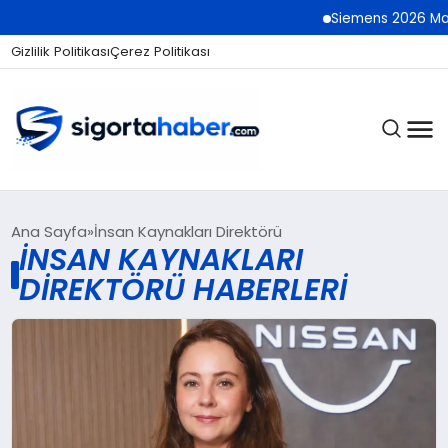
Siemens 2026 Mali 
Gizlilik Politikası
Çerez Politikası
SIGORTA
Ana Sayfa
İnsan Kaynakları Direktörü
İNSAN KAYNAKLARI
DIREKTÖRÜ HABERLERI
BES / HAYAT
EKONOMI