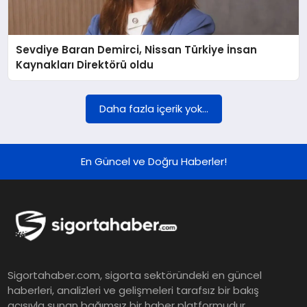
DÜNYA
Sevdiye Baran Demirci, Nissan Türkiye İnsan
BILIM VE TEKNOLOJI
Kaynakları Direktörü oldu
OTOMOBIL
Daha fazla içerik yok...
KÜNYE
En Güncel ve Doğru Haberler!
İLETIŞIM
Sigortahaber.com, sigorta sektöründeki en güncel
haberleri, analizleri ve gelişmeleri tarafsız bir bakış
açısıyla sunan bağımsız bir haber platformudur.