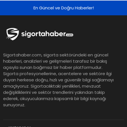
Grup Müdürü Olarak Atandı
En Güncel ve Doğru Haberler!
Tasarruf tercihi bölünüyor:
Mevduat kısa vadeyi, koruma
ürünleri uzun vadeyi tutuyor
Şekerbank 2026 İlk Yarı Finansal
Sigortahaber.com, sigorta sektöründeki en güncel
Sonuçları
haberleri, analizleri ve gelişmeleri tarafsız bir bakış
açısıyla sunan bağımsız bir haber platformudur.
Sigorta profesyonellerine, acentelere ve sektöre ilgi
ING Türkiye 2026 Yılının İlk
duyan herkese doğru, hızlı ve güvenilir bilgi sağlamayı
amaçlıyoruz. Sigortacılıktaki yenilikleri, mevzuat
Yarısına İlişkin Konsolide Finansal
değişikliklerini ve sektör trendlerini yakından takip
Sonuçlarını Açıkladı
ederek, okuyucularımıza kapsamlı bir bilgi kaynağı
sunuyoruz.
EY Küresel Siber Güvenlik
Araştırması: Yapay Zekâ Destekli
Tehditler ve Kurumsal