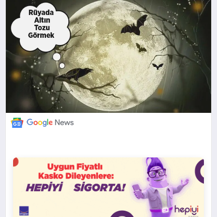
DÜNYA
BILIM VE TEKNOLOJI
OTOMOBIL
KÜNYE
İLETIŞIM