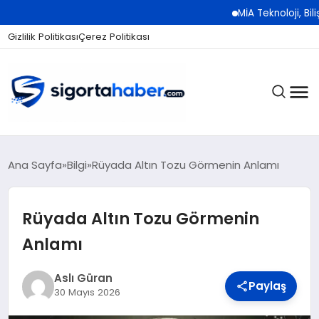
MİA Teknoloji, Bilişim 500
Gizlilik Politikası
Çerez Politikası
SIGORTA
Ana Sayfa
Bilgi
Rüyada Altın Tozu Görmenin Anlamı
Rüyada Altın Tozu Görmenin
BES / HAYAT
Anlamı
EKONOMI
Aslı Güran
Paylaş
30 Mayıs 2026