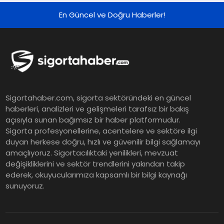
Sonuçları
En Güncel ve Doğru Haberler!
ING Türkiye 2026 Yılının İlk
Yarısına İlişkin Konsolide Finansal
Sonuçlarını Açıkladı
EY Küresel Siber Güvenlik
Sigortahaber.com, sigorta sektöründeki en güncel
Araştırması: Yapay Zekâ Destekli
haberleri, analizleri ve gelişmeleri tarafsız bir bakış
Tehditler ve Kurumsal
açısıyla sunan bağımsız bir haber platformudur.
Dayanıklılık
Sigorta profesyonellerine, acentelere ve sektöre ilgi
duyan herkese doğru, hızlı ve güvenilir bilgi sağlamayı
Sigorta Mobil İzmir Bölge
amaçlıyoruz. Sigortacılıktaki yenilikleri, mevzuat
Müdürlüğü Faaliyete Başladı
değişikliklerini ve sektör trendlerini yakından takip
ederek, okuyucularımıza kapsamlı bir bilgi kaynağı
sunuyoruz.
Ser Glass Oto Camları 6. Yaşını
Kutluyor