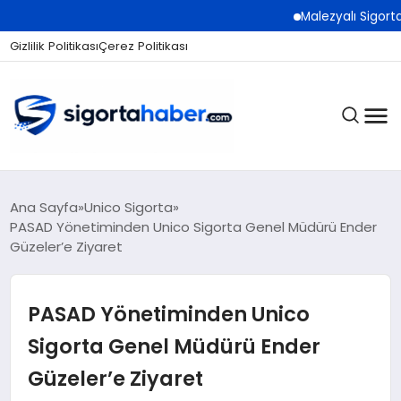
Malezyalı Sigorta Şirke
Gizlilik Politikası
Çerez Politikası
SIGORTA
Ana Sayfa
Unico Sigorta
PASAD Yönetiminden Unico Sigorta Genel Müdürü Ender
Güzeler’e Ziyaret
BES / HAYAT
PASAD Yönetiminden Unico
EKONOMI
Sigorta Genel Müdürü Ender
Güzeler’e Ziyaret