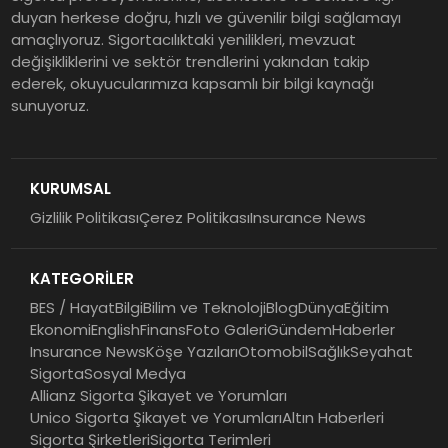
Tasarruf tercihi bölünüyor:
duyan herkese doğru, hızlı ve güvenilir bilgi sağlamayı
amaçlıyoruz. Sigortacılıktaki yenilikleri, mevzuat
Mevduat kısa vadeyi, koruma
değişikliklerini ve sektör trendlerini yakından takip
ürünleri uzun vadeyi tutuyor
ederek, okuyucularımıza kapsamlı bir bilgi kaynağı
sunuyoruz.
Şekerbank 2026 İlk Yarı Finansal
Sonuçları
KURUMSAL
Gizlilik Politikası
Çerez Politikası
Insurance News
ING Türkiye 2026 Yılının İlk
Yarısına İlişkin Konsolide Finansal
KATEGORİLER
Sonuçlarını Açıkladı
BES / Hayat
Bilgi
Bilim ve Teknoloji
Blog
Dünya
Eğitim
Ekonomi
English
Finans
Foto Galeri
Gündem
Haberler
Insurance News
Köşe Yazıları
Otomobil
Sağlık
Seyahat
Sigorta
Sosyal Medya
Allianz Sigorta Şikayet ve Yorumları
Unico Sigorta Şikayet ve Yorumları
Altın Haberleri
Sigorta Şirketleri
Sigorta Terimleri