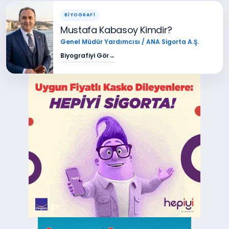
BİYOGRAFİ
Mustafa Kabasoy Kimdir?
Genel Müdür Yardımcısı / ANA Sigorta A.Ş.
Biyografiyi Gör
→