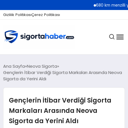
680 km menzilli yeni Hyun
Gizlilik Politikası
Çerez Politikası
SIGORTA
Ana Sayfa
Neova Sigorta
Gençlerin İtibar Verdiği Sigorta Markaları Arasında Neova
Sigorta da Yerini Aldı
BES / HAYAT
Gençlerin İtibar Verdiği Sigorta
EKONOMI
Markaları Arasında Neova
Sigorta da Yerini Aldı