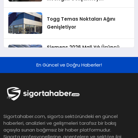
Hedefliyoruz”
Togg Temas Noktaları Ağını
Genişletiyor
Siemens 2026 Mali Yılı Üçüncü
Çeyreğinde Rekor Sipariş, Kâr ve
Yükseltilen EPS Beklentisi
En Güncel ve Doğru Haberler!
Koç Holding 2026 Yılı İlk Yarı
Finansal Sonuçlarını Açıkladı
Murat Bilim, ANA Sigorta Satış
Sigortahaber.com, sigorta sektöründeki en güncel
Grup Müdürü Olarak Atandı
haberleri, analizleri ve gelişmeleri tarafsız bir bakış
açısıyla sunan bağımsız bir haber platformudur.
Sigorta profesyonellerine, acentelere ve sektöre ilgi