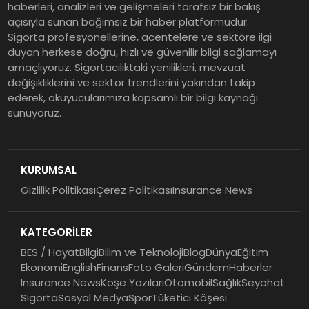
Sonuçları
haberleri, analizleri ve gelişmeleri tarafsız bir bakış
açısıyla sunan bağımsız bir haber platformudur.
Sigorta profesyonellerine, acentelere ve sektöre ilgi
ING Türkiye 2026 Yılının İlk
duyan herkese doğru, hızlı ve güvenilir bilgi sağlamayı
amaçlıyoruz. Sigortacılıktaki yenilikleri, mevzuat
Yarısına İlişkin Konsolide Finansal
değişikliklerini ve sektör trendlerini yakından takip
Sonuçlarını Açıkladı
ederek, okuyucularımıza kapsamlı bir bilgi kaynağı
sunuyoruz.
EY Küresel Siber Güvenlik
Araştırması: Yapay Zekâ Destekli
Tehditler ve Kurumsal
KURUMSAL
Dayanıklılık
Gizlilik Politikası
Çerez Politikası
Insurance News
Sigorta Mobil İzmir Bölge
Müdürlüğü Faaliyete Başladı
KATEGORİLER
BES / Hayat
Bilgi
Bilim ve Teknoloji
Blog
Dünya
Eğitim
Ekonomi
English
Finans
Foto Galeri
Gündem
Haberler
Insurance News
Köşe Yazıları
Otomobil
Sağlık
Seyahat
Sigorta
Sosyal Medya
Spor
Tüketici Köşesi