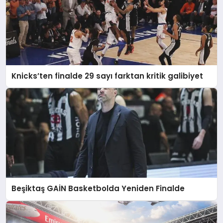
Knicks’ten finalde 29 sayı farktan kritik galibiyet
Beşiktaş GAİN Basketbolda Yeniden Finalde