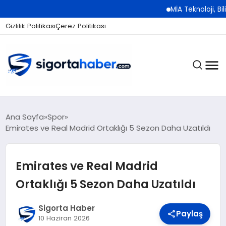
MİA Teknoloji, Bilişim 500
Gizlilik Politikası
Çerez Politikası
SIGORTA
Ana Sayfa
Spor
Emirates ve Real Madrid Ortaklığı 5 Sezon Daha Uzatıldı
BES / HAYAT
Emirates ve Real Madrid
Ortaklığı 5 Sezon Daha Uzatıldı
EKONOMI
Sigorta Haber
Paylaş
10 Haziran 2026