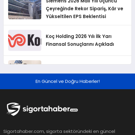
Siemens 2026 Mali Yılı Üçüncü
Çeyreğinde Rekor Sipariş, Kâr ve
Yükseltilen EPS Beklentisi
Koç Holding 2026 Yılı İlk Yarı
Finansal Sonuçlarını Açıkladı
Murat Bilim, ANA Sigorta Satış
Grup Müdürü Olarak Atandı
En Güncel ve Doğru Haberler!
Tasarruf tercihi bölünüyor:
Mevduat kısa vadeyi, koruma
ürünleri uzun vadeyi tutuyor
Şekerbank 2026 İlk Yarı Finansal
Sigortahaber.com, sigorta sektöründeki en güncel