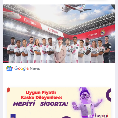
DÜNYA
BILIM VE TEKNOLOJI
OTOMOBIL
KÜNYE
İLETIŞIM