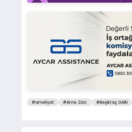
#ameliyat
#Ante Zizic
#Beşiktaş GAİN