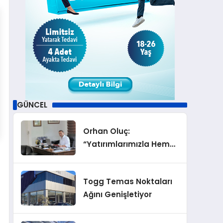
GÜNCEL
Orhan Oluç:
“Yatırımlarımızla Hem
Şirketimizi Hem de
Acentelik Mesleğini
Togg Temas Noktaları
Geliştirmeyi
Ağını Genişletiyor
Hedefliyoruz”