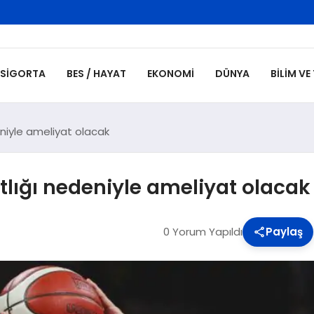
SIGORTA
BES / HAYAT
EKONOMI
DÜNYA
BILIM VE
eniyle ameliyat olacak
atlığı nedeniyle ameliyat olacak
0 Yorum Yapıldı
Paylaş