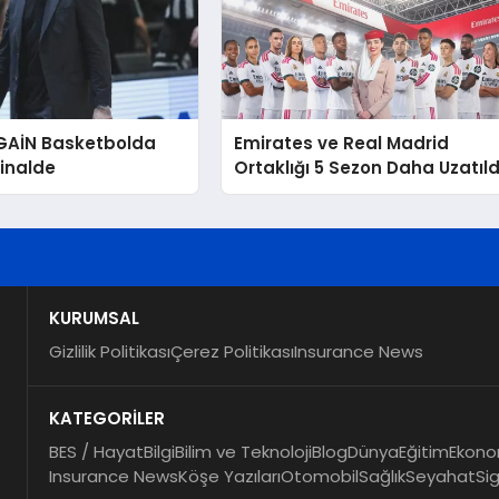
 GAİN Basketbolda
Emirates ve Real Madrid
inalde
Ortaklığı 5 Sezon Daha Uzatıld
KURUMSAL
Gizlilik Politikası
Çerez Politikası
Insurance News
KATEGORİLER
BES / Hayat
Bilgi
Bilim ve Teknoloji
Blog
Dünya
Eğitim
Ekono
Insurance News
Köşe Yazıları
Otomobil
Sağlık
Seyahat
Si