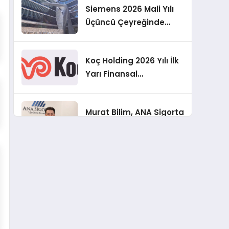
Siemens 2026 Mali Yılı
Üçüncü Çeyreğinde
Rekor Sipariş, Kâr ve
Yükseltilen EPS
Koç Holding 2026 Yılı İlk
Beklentisi
Yarı Finansal
Sonuçlarını Açıkladı
Murat Bilim, ANA Sigorta
Satış Grup Müdürü
Olarak Atandı
Tasarruf tercihi
bölünüyor: Mevduat
kısa vadeyi, koruma
ürünleri uzun vadeyi
Şekerbank 2026 İlk Yarı
tutuyor
Finansal Sonuçları