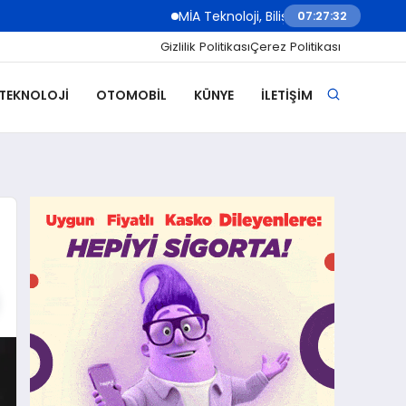
MİA Teknoloji, Bilişim 500 Ödül Töreni’nde İki K
07:27:34
Gizlilik Politikası
Çerez Politikası
 TEKNOLOJI
OTOMOBIL
KÜNYE
İLETIŞIM