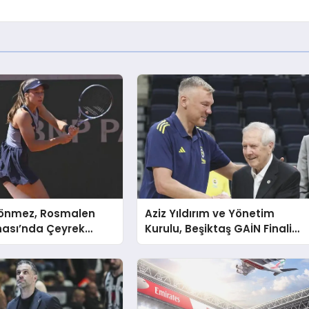
önmez, Rosmalen
Aziz Yıldırım ve Yönetim
ası’nda Çeyrek
Kurulu, Beşiktaş GAİN Finali
agda Linette’e 2-0
Öncesi Fenerbahçe Beko’yu
 Elendi
Ziyaret Etti