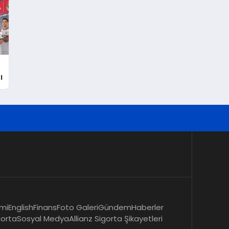
ı
mi
English
Finans
Foto Galeri
Gündem
Haberler
gorta
Sosyal Medya
Allianz Sigorta Şikayetleri