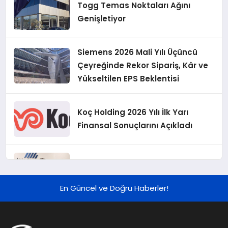
Togg Temas Noktaları Ağını
Genişletiyor
Siemens 2026 Mali Yılı Üçüncü
Çeyreğinde Rekor Sipariş, Kâr ve
Yükseltilen EPS Beklentisi
Koç Holding 2026 Yılı İlk Yarı
Finansal Sonuçlarını Açıkladı
Murat Bilim, ANA Sigorta Satış
Grup Müdürü Olarak Atandı
En Güncel ve Doğru Haberler!
Tasarruf tercihi bölünüyor:
Mevduat kısa vadeyi, koruma