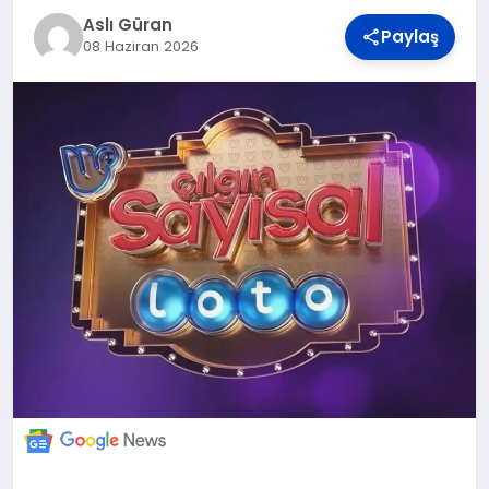
DÜNYA
Aslı Güran
Paylaş
08 Haziran 2026
BILIM VE TEKNOLOJI
OTOMOBIL
KÜNYE
İLETIŞIM