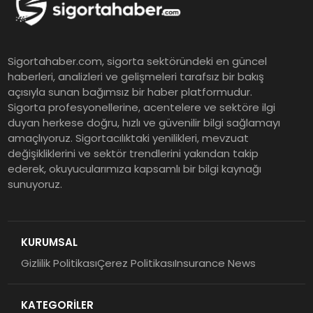
ürünleri uzun vadeyi tutuyor
Şekerbank 2026 İlk Yarı Finansal
Sigortahaber.com, sigorta sektöründeki en güncel
Sonuçları
haberleri, analizleri ve gelişmeleri tarafsız bir bakış
açısıyla sunan bağımsız bir haber platformudur.
Sigorta profesyonellerine, acentelere ve sektöre ilgi
ING Türkiye 2026 Yılının İlk
duyan herkese doğru, hızlı ve güvenilir bilgi sağlamayı
amaçlıyoruz. Sigortacılıktaki yenilikleri, mevzuat
Yarısına İlişkin Konsolide Finansal
değişikliklerini ve sektör trendlerini yakından takip
Sonuçlarını Açıkladı
ederek, okuyucularımıza kapsamlı bir bilgi kaynağı
sunuyoruz.
EY Küresel Siber Güvenlik
Araştırması: Yapay Zekâ Destekli
Tehditler ve Kurumsal
KURUMSAL
Dayanıklılık
Gizlilik Politikası
Çerez Politikası
Insurance News
Sigorta Mobil İzmir Bölge
Müdürlüğü Faaliyete Başladı
KATEGORİLER