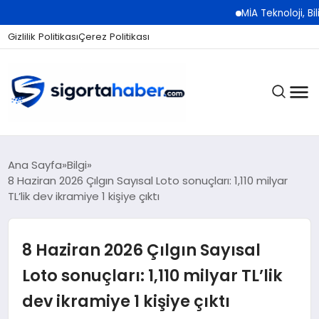
MİA Teknoloji, Bilişim 500 
Gizlilik Politikası
Çerez Politikası
SIGORTA
Ana Sayfa
Bilgi
8 Haziran 2026 Çılgın Sayısal Loto sonuçları: 1,110 milyar
TL’lik dev ikramiye 1 kişiye çıktı
BES / HAYAT
8 Haziran 2026 Çılgın Sayısal
EKONOMI
Loto sonuçları: 1,110 milyar TL’lik
dev ikramiye 1 kişiye çıktı