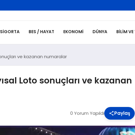
SIGORTA
BES / HAYAT
EKONOMI
DÜNYA
BILIM VE
 sonuçları ve kazanan numaralar
yısal Loto sonuçları ve kazanan
0 Yorum Yapıldı
Paylaş