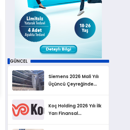
GÜNCEL
Siemens 2026 Mali Yılı
Üçüncü Çeyreğinde
Rekor Sipariş, Kâr ve
Yükseltilen EPS
Koç Holding 2026 Yılı İlk
Beklentisi
Yarı Finansal
Sonuçlarını Açıkladı