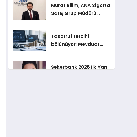
Murat Bilim, ANA Sigorta
Satış Grup Müdürü
Olarak Atandı
Tasarruf tercihi
bölünüyor: Mevduat
kısa vadeyi, koruma
ürünleri uzun vadeyi
Şekerbank 2026 İlk Yarı
tutuyor
Finansal Sonuçları
ING Türkiye 2026 Yılının
İlk Yarısına İlişkin
Konsolide Finansal
Sonuçlarını Açıkladı
EY Küresel Siber
Güvenlik Araştırması: