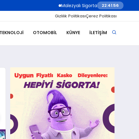
Malezyalı Sigorta Şirketleri Müşteri İletişimini B
22:41:58
Gizlilik Politikası
Çerez Politikası
 TEKNOLOJI
OTOMOBIL
KÜNYE
İLETIŞIM