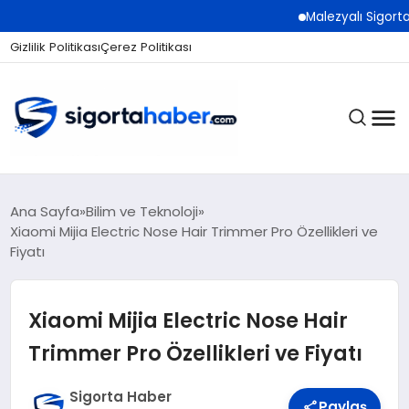
Malezyalı Sigorta Şirket
Gizlilik Politikası
Çerez Politikası
SIGORTA
Ana Sayfa
Bilim ve Teknoloji
Xiaomi Mijia Electric Nose Hair Trimmer Pro Özellikleri ve
Fiyatı
BES / HAYAT
Xiaomi Mijia Electric Nose Hair
EKONOMI
Trimmer Pro Özellikleri ve Fiyatı
Sigorta Haber
Paylaş