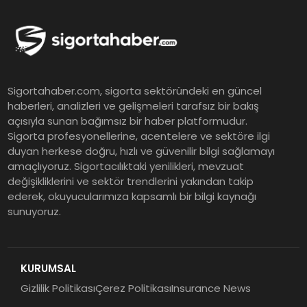
ING Türkiye 2026 Yılının İlk
Yarısına İlişkin Konsolide Finansal
Sonuçlarını Açıkladı
EY Küresel Siber Güvenlik
Sigortahaber.com, sigorta sektöründeki en güncel
Araştırması: Yapay Zekâ Destekli
haberleri, analizleri ve gelişmeleri tarafsız bir bakış
Tehditler ve Kurumsal
açısıyla sunan bağımsız bir haber platformudur.
Dayanıklılık
Sigorta profesyonellerine, acentelere ve sektöre ilgi
duyan herkese doğru, hızlı ve güvenilir bilgi sağlamayı
Sigorta Mobil İzmir Bölge
amaçlıyoruz. Sigortacılıktaki yenilikleri, mevzuat
Müdürlüğü Faaliyete Başladı
değişikliklerini ve sektör trendlerini yakından takip
ederek, okuyucularımıza kapsamlı bir bilgi kaynağı
sunuyoruz.
Ser Glass Oto Camları 6. Yaşını
Kutluyor
KURUMSAL
Gizlilik Politikası
Çerez Politikası
Insurance News
Koç Holding 2026 Yılının İlk