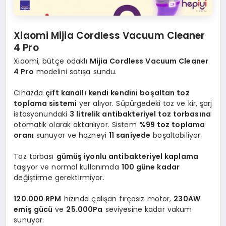
Xiaomi Mijia Cordless Vacuum Cleaner
4 Pro
Xiaomi, bütçe odaklı
Mijia Cordless Vacuum Cleaner
4 Pro
modelini satışa sundu.
Cihazda
çift kanallı kendi kendini boşaltan toz
toplama sistemi
yer alıyor. Süpürgedeki toz ve kir, şarj
istasyonundaki
3 litrelik antibakteriyel toz torbasına
otomatik olarak aktarılıyor. Sistem
%99 toz toplama
oranı
sunuyor ve hazneyi
11 saniyede
boşaltabiliyor.
Toz torbası
gümüş iyonlu antibakteriyel kaplama
taşıyor ve normal kullanımda
100 güne kadar
değiştirme gerektirmiyor.
120.000 RPM
hızında çalışan fırçasız motor,
230AW
emiş gücü
ve
25.000Pa
seviyesine kadar vakum
sunuyor.