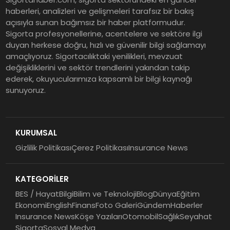
Grup Müdürü Olarak Atandı
haberleri, analizleri ve gelişmeleri tarafsız bir bakış
açısıyla sunan bağımsız bir haber platformudur.
Sigorta profesyonellerine, acentelere ve sektöre ilgi
Tasarruf tercihi bölünüyor:
duyan herkese doğru, hızlı ve güvenilir bilgi sağlamayı
amaçlıyoruz. Sigortacılıktaki yenilikleri, mevzuat
Mevduat kısa vadeyi, koruma
değişikliklerini ve sektör trendlerini yakından takip
ürünleri uzun vadeyi tutuyor
ederek, okuyucularımıza kapsamlı bir bilgi kaynağı
sunuyoruz.
Şekerbank 2026 İlk Yarı Finansal
Sonuçları
KURUMSAL
Gizlilik Politikası
Çerez Politikası
Insurance News
ING Türkiye 2026 Yılının İlk
Yarısına İlişkin Konsolide Finansal
KATEGORİLER
Sonuçlarını Açıkladı
BES / Hayat
Bilgi
Bilim ve Teknoloji
Blog
Dünya
Eğitim
Ekonomi
English
Finans
Foto Galeri
Gündem
Haberler
Insurance News
Köşe Yazıları
Otomobil
Sağlık
Seyahat
Sigorta
Sosyal Medya