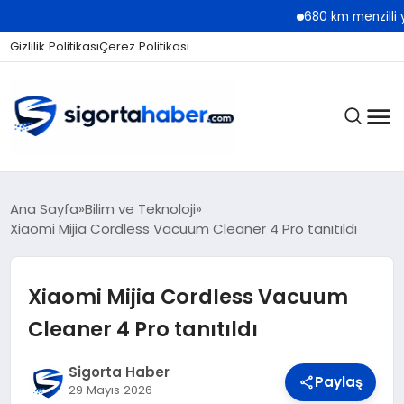
680 km menzilli yeni Hyund
Gizlilik Politikası
Çerez Politikası
SIGORTA
Ana Sayfa
Bilim ve Teknoloji
Xiaomi Mijia Cordless Vacuum Cleaner 4 Pro tanıtıldı
BES / HAYAT
Xiaomi Mijia Cordless Vacuum
Cleaner 4 Pro tanıtıldı
EKONOMI
Sigorta Haber
Paylaş
29 Mayıs 2026