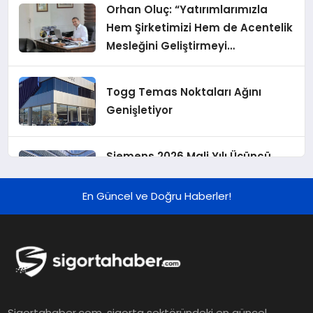
Orhan Oluç: “Yatırımlarımızla
Hem Şirketimizi Hem de Acentelik
Mesleğini Geliştirmeyi
Hedefliyoruz”
Togg Temas Noktaları Ağını
Genişletiyor
Siemens 2026 Mali Yılı Üçüncü
Çeyreğinde Rekor Sipariş, Kâr ve
Yükseltilen EPS Beklentisi
En Güncel ve Doğru Haberler!
Koç Holding 2026 Yılı İlk Yarı
Finansal Sonuçlarını Açıkladı
Murat Bilim, ANA Sigorta Satış
Sigortahaber.com, sigorta sektöründeki en güncel