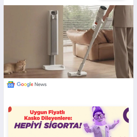
DÜNYA
BILIM VE TEKNOLOJI
OTOMOBIL
KÜNYE
İLETIŞIM