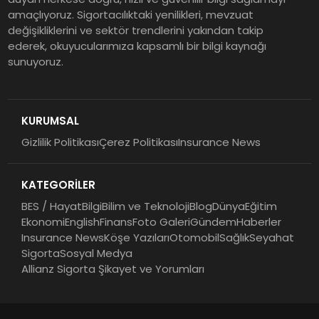
Şekerbank 2026 İlk Yarı Finansal
amaçlıyoruz. Sigortacılıktaki yenilikleri, mevzuat
Sonuçları
değişikliklerini ve sektör trendlerini yakından takip
ederek, okuyucularımıza kapsamlı bir bilgi kaynağı
sunuyoruz.
ING Türkiye 2026 Yılının İlk
Yarısına İlişkin Konsolide Finansal
Sonuçlarını Açıkladı
KURUMSAL
Gizlilik Politikası
Çerez Politikası
Insurance News
EY Küresel Siber Güvenlik
Araştırması: Yapay Zekâ Destekli
KATEGORİLER
Tehditler ve Kurumsal
Dayanıklılık
BES / Hayat
Bilgi
Bilim ve Teknoloji
Blog
Dünya
Eğitim
Ekonomi
English
Finans
Foto Galeri
Gündem
Haberler
Insurance News
Köşe Yazıları
Otomobil
Sağlık
Seyahat
Sigorta
Sosyal Medya
Allianz Sigorta Şikayet ve Yorumları