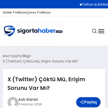
Türkiye İş Bankası Grubu
Gizlilik Politikası
Çerez Politikası
SIGORTA
Ana Sayfa
Bilgi
X (Twitter) Çöktü Mü, Erişim Sorunu Var Mı?
BES / HAYAT
X (Twitter) Çöktü Mü, Erişim
Sorunu Var Mı?
EKONOMI
Aslı Güran
Paylaş
11 Haziran 2026