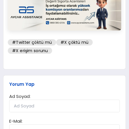
#Twitter çöktü mü
#X çöktü mü
#X erişim sorunu
Yorum Yap
Ad Soyad:
E-Mail: