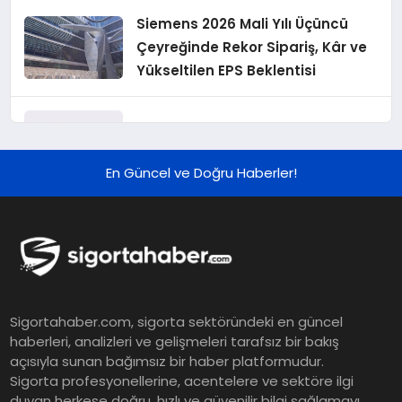
Siemens 2026 Mali Yılı Üçüncü
Çeyreğinde Rekor Sipariş, Kâr ve
Yükseltilen EPS Beklentisi
Koç Holding 2026 Yılı İlk Yarı
Finansal Sonuçlarını Açıkladı
En Güncel ve Doğru Haberler!
Murat Bilim, ANA Sigorta Satış
Grup Müdürü Olarak Atandı
Tasarruf tercihi bölünüyor:
Sigortahaber.com, sigorta sektöründeki en güncel
Mevduat kısa vadeyi, koruma
haberleri, analizleri ve gelişmeleri tarafsız bir bakış
ürünleri uzun vadeyi tutuyor
açısıyla sunan bağımsız bir haber platformudur.
Sigorta profesyonellerine, acentelere ve sektöre ilgi
duyan herkese doğru, hızlı ve güvenilir bilgi sağlamayı