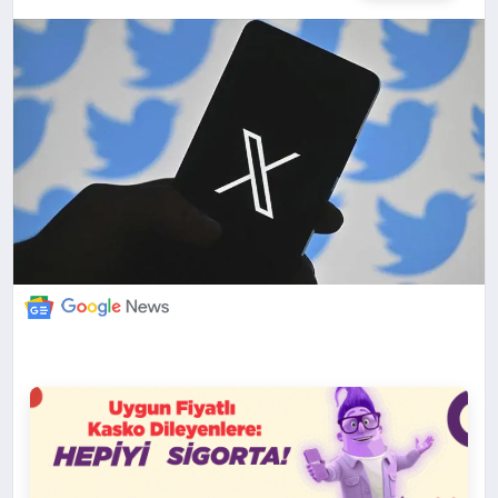
DÜNYA
BILIM VE TEKNOLOJI
OTOMOBIL
KÜNYE
İLETIŞIM