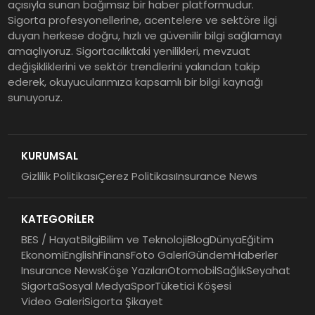
açısıyla sunan bağımsız bir haber platformudur.
Sigorta profesyonellerine, acentelere ve sektöre ilgi
duyan herkese doğru, hızlı ve güvenilir bilgi sağlamayı
amaçlıyoruz. Sigortacılıktaki yenilikleri, mevzuat
değişikliklerini ve sektör trendlerini yakından takip
ederek, okuyucularımıza kapsamlı bir bilgi kaynağı
sunuyoruz.
KURUMSAL
Gizlilik Politikası
Çerez Politikası
Insurance News
KATEGORİLER
BES / Hayat
Bilgi
Bilim ve Teknoloji
Blog
Dünya
Eğitim
Ekonomi
English
Finans
Foto Galeri
Gündem
Haberler
Insurance News
Köşe Yazıları
Otomobil
Sağlık
Seyahat
Sigorta
Sosyal Medya
Spor
Tüketici Köşesi
Video Galeri
Sigorta Şikayet