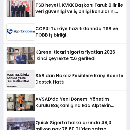
TSB heyeti, KVKK Başkanı Faruk Bilir ile
veri güvenliği ve iş birliği konularını
görüştü
COP31 Türkiye hazırlıklarında TSB ve
TOBB iş birliği
Küresel ticari sigorta fiyatları 2026
ikinci çeyrekte %6 geriledi
SAB’dan Haksız Fesihlere Karşı Acente
Destek Hattı
AVSAD’da Yeni Dönem: Yönetim
Kurulu Başkanlığına Eda Alptekin
Seçildi
Quick Sigorta halka arzında 48,3
milyon pay 76,60 TL’den satışa