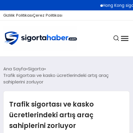
Hong Kong sigorta piyasas
Gizlilik Politikası
Çerez Politikası
SIGORTA
Ana Sayfa
Sigorta
Trafik sigortası ve kasko ücretlerindeki artış araç
sahiplerini zorluyor
BES / HAYAT
Trafik sigortası ve kasko
EKONOMI
ücretlerindeki artış araç
sahiplerini zorluyor