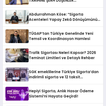
TARİHİNE ŞERH DÜŞENLER…
Abdurrahman Köse: “Sigorta
Acenteleri Yapay Zekâ Dönüşümünün
Dışında Kalmamalı”
TÜGAP’tan Türkiye Genelinde Yeni
Temsil ve Koordinasyon Hamlesi
Trafik Sigortası Neleri Kapsar? 2026
Teminat Limitleri ve Detaylı Rehber
SGK emeklilerine Türkiye Sigorta’dan
indirimli sigorta ve 12 taksit
kampanyası
Hepiyi Sigorta, Anlık Hasar Ödeme
Sistemi’ni Hayata Geçirdi!