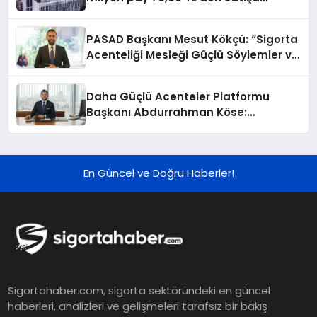
sunulacak
PASAD Başkanı Mesut Kökçü: “Sigorta
Acenteliği Mesleği Güçlü Söylemler ve
Somut Projelerle Geleceğe
Taşınmalıdır”
Daha Güçlü Acenteler Platformu
Başkanı Abdurrahman Köse:
“Sigortacılığı toplumun gündemine
taşımalı, sigorta bilincini yeni
projelerle büyütmeliyiz”
En Güncel ve Doğru Haberler!
Sigortahaber.com, sigorta sektöründeki en güncel
haberleri, analizleri ve gelişmeleri tarafsız bir bakış