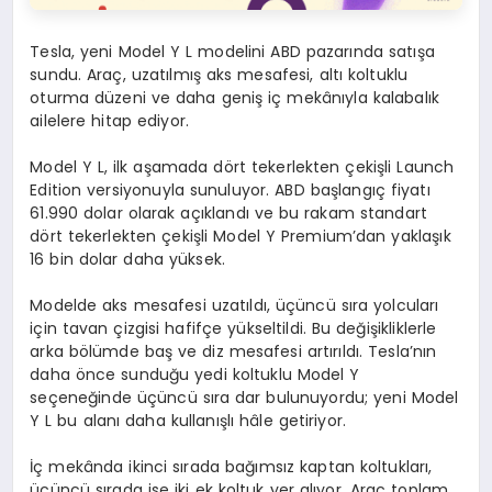
Tesla, yeni Model Y L modelini ABD pazarında satışa
sundu. Araç, uzatılmış aks mesafesi, altı koltuklu
oturma düzeni ve daha geniş iç mekânıyla kalabalık
ailelere hitap ediyor.
Model Y L, ilk aşamada dört tekerlekten çekişli Launch
Edition versiyonuyla sunuluyor. ABD başlangıç fiyatı
61.990 dolar olarak açıklandı ve bu rakam standart
dört tekerlekten çekişli Model Y Premium’dan yaklaşık
16 bin dolar daha yüksek.
Modelde aks mesafesi uzatıldı, üçüncü sıra yolcuları
için tavan çizgisi hafifçe yükseltildi. Bu değişikliklerle
arka bölümde baş ve diz mesafesi artırıldı. Tesla’nın
daha önce sunduğu yedi koltuklu Model Y
seçeneğinde üçüncü sıra dar bulunuyordu; yeni Model
Y L bu alanı daha kullanışlı hâle getiriyor.
İç mekânda ikinci sırada bağımsız kaptan koltukları,
üçüncü sırada ise iki ek koltuk yer alıyor. Araç toplam