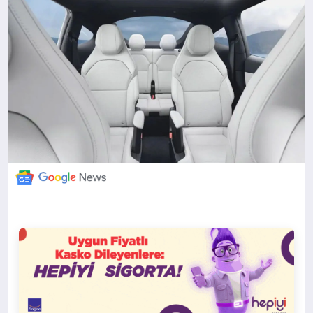
DÜNYA
BILIM VE TEKNOLOJI
OTOMOBIL
KÜNYE
İLETIŞIM