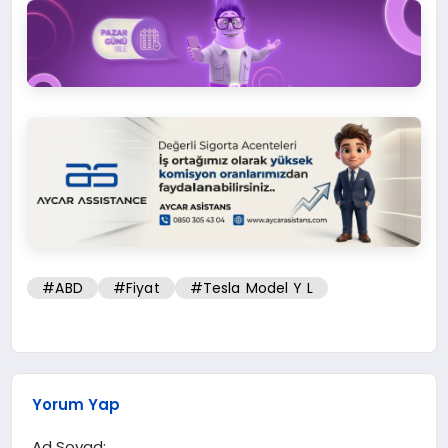
#ABD
#Fiyat
#Tesla Model Y L
Yorum Yap
Ad Soyad: