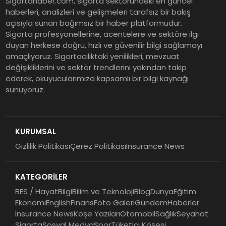
Sigortahaber.com, sigorta sektöründeki en güncel
Araştırması: Yapay Zekâ Destekli
haberleri, analizleri ve gelişmeleri tarafsız bir bakış
Tehditler ve Kurumsal
açısıyla sunan bağımsız bir haber platformudur.
Dayanıklılık
Sigorta profesyonellerine, acentelere ve sektöre ilgi
duyan herkese doğru, hızlı ve güvenilir bilgi sağlamayı
Sigorta Mobil İzmir Bölge
amaçlıyoruz. Sigortacılıktaki yenilikleri, mevzuat
Müdürlüğü Faaliyete Başladı
değişikliklerini ve sektör trendlerini yakından takip
ederek, okuyucularımıza kapsamlı bir bilgi kaynağı
sunuyoruz.
Ser Glass Oto Camları 6. Yaşını
Kutluyor
KURUMSAL
Gizlilik Politikası
Çerez Politikası
Insurance News
Koç Holding 2026 Yılının İlk
Yarısına İlişkin Finansal
KATEGORİLER
Sonuçlarını Açıkladı
BES / Hayat
Bilgi
Bilim ve Teknoloji
Blog
Dünya
Eğitim
Ekonomi
English
Finans
Foto Galeri
Gündem
Haberler
Insurance News
Köşe Yazıları
Otomobil
Sağlık
Seyahat
Sigorta
Sosyal Medya
Spor
Tüketici Köşesi