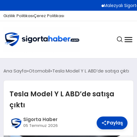
Malezyalı Sigorta Şirket
Gizlilik Politikası
Çerez Politikası
SIGORTA
Ana Sayfa
Otomobil
Tesla Model Y L ABD’de satışa çıktı
Tesla Model Y L ABD’de satışa
BES / HAYAT
çıktı
EKONOMI
Sigorta Haber
Paylaş
05 Temmuz 2026