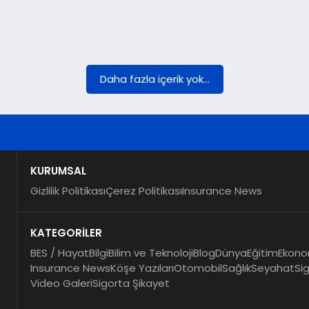
Daha fazla içerik yok...
KURUMSAL
Gizlilik Politikası
Çerez Politikası
Insurance News
KATEGORİLER
BES / Hayat
Bilgi
Bilim ve Teknoloji
Blog
Dünya
Eğitim
Ekono
Insurance News
Köşe Yazıları
Otomobil
Sağlık
Seyahat
Si
Video Galeri
Sigorta Şikayet