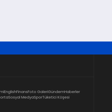
mi
English
Finans
Foto Galeri
Gündem
Haberler
gorta
Sosyal Medya
Spor
Tüketici Köşesi