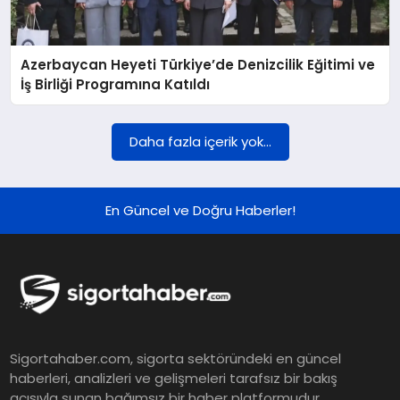
DÜNYA
Azerbaycan Heyeti Türkiye’de Denizcilik Eğitimi ve
BILIM VE TEKNOLOJI
İş Birliği Programına Katıldı
OTOMOBIL
Daha fazla içerik yok...
KÜNYE
En Güncel ve Doğru Haberler!
İLETIŞIM
Sigortahaber.com, sigorta sektöründeki en güncel
haberleri, analizleri ve gelişmeleri tarafsız bir bakış
açısıyla sunan bağımsız bir haber platformudur.