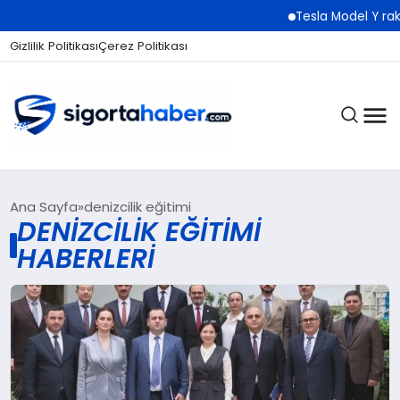
Tesla Model Y rakib
Gizlilik Politikası
Çerez Politikası
SIGORTA
Ana Sayfa
denizcilik eğitimi
DENIZCILIK EĞITIMI
HABERLERI
BES / HAYAT
EKONOMI