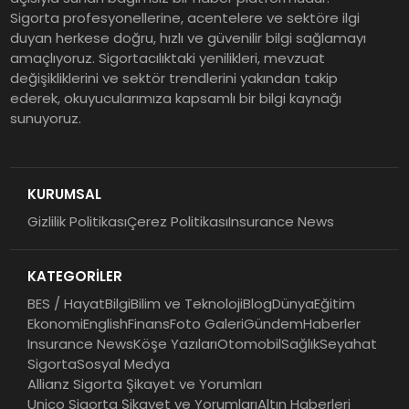
Sigorta profesyonellerine, acentelere ve sektöre ilgi
duyan herkese doğru, hızlı ve güvenilir bilgi sağlamayı
amaçlıyoruz. Sigortacılıktaki yenilikleri, mevzuat
değişikliklerini ve sektör trendlerini yakından takip
ederek, okuyucularımıza kapsamlı bir bilgi kaynağı
sunuyoruz.
KURUMSAL
Gizlilik Politikası
Çerez Politikası
Insurance News
KATEGORİLER
BES / Hayat
Bilgi
Bilim ve Teknoloji
Blog
Dünya
Eğitim
Ekonomi
English
Finans
Foto Galeri
Gündem
Haberler
Insurance News
Köşe Yazıları
Otomobil
Sağlık
Seyahat
Sigorta
Sosyal Medya
Allianz Sigorta Şikayet ve Yorumları
Unico Sigorta Şikayet ve Yorumları
Altın Haberleri