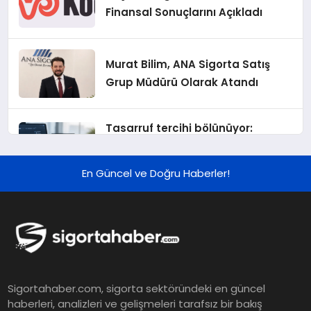
Finansal Sonuçlarını Açıkladı
Murat Bilim, ANA Sigorta Satış
Grup Müdürü Olarak Atandı
Tasarruf tercihi bölünüyor:
Mevduat kısa vadeyi, koruma
ürünleri uzun vadeyi tutuyor
En Güncel ve Doğru Haberler!
Şekerbank 2026 İlk Yarı Finansal
Sonuçları
ING Türkiye 2026 Yılının İlk
Sigortahaber.com, sigorta sektöründeki en güncel
Yarısına İlişkin Konsolide Finansal
haberleri, analizleri ve gelişmeleri tarafsız bir bakış
Sonuçlarını Açıkladı