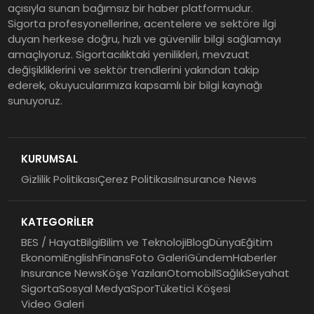
açısıyla sunan bağımsız bir haber platformudur.
Sigorta profesyonellerine, acentelere ve sektöre ilgi
EY Küresel Siber Güvenlik
duyan herkese doğru, hızlı ve güvenilir bilgi sağlamayı
amaçlıyoruz. Sigortacılıktaki yenilikleri, mevzuat
Araştırması: Yapay Zekâ Destekli
değişikliklerini ve sektör trendlerini yakından takip
Tehditler ve Kurumsal
ederek, okuyucularımıza kapsamlı bir bilgi kaynağı
Dayanıklılık
sunuyoruz.
Sigorta Mobil İzmir Bölge
Müdürlüğü Faaliyete Başladı
KURUMSAL
Gizlilik Politikası
Çerez Politikası
Insurance News
Ser Glass Oto Camları 6. Yaşını
Kutluyor
KATEGORİLER
BES / Hayat
Bilgi
Bilim ve Teknoloji
Blog
Dünya
Eğitim
Ekonomi
English
Finans
Foto Galeri
Gündem
Haberler
Insurance News
Köşe Yazıları
Otomobil
Sağlık
Seyahat
Sigorta
Sosyal Medya
Spor
Tüketici Köşesi
Video Galeri