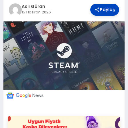
DÜNYA
Aslı Güran
Paylaş
15 Haziran 2026
BILIM VE TEKNOLOJI
OTOMOBIL
KÜNYE
İLETIŞIM