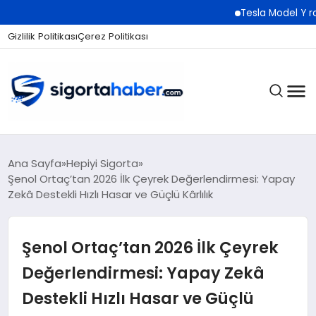
Tesla Model Y rakibi Luc
Gizlilik Politikası
Çerez Politikası
SIGORTA
Ana Sayfa
Hepiyi Sigorta
Şenol Ortaç’tan 2026 İlk Çeyrek Değerlendirmesi: Yapay
Zekâ Destekli Hızlı Hasar ve Güçlü Kârlılık
BES / HAYAT
Şenol Ortaç’tan 2026 İlk Çeyrek
EKONOMI
Değerlendirmesi: Yapay Zekâ
Destekli Hızlı Hasar ve Güçlü