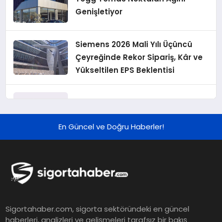
Genişletiyor
Siemens 2026 Mali Yılı Üçüncü
Çeyreğinde Rekor Sipariş, Kâr ve
Yükseltilen EPS Beklentisi
Koç Holding 2026 Yılı İlk Yarı
Finansal Sonuçlarını Açıkladı
En Güncel ve Doğru Haberler!
Murat Bilim, ANA Sigorta Satış
Grup Müdürü Olarak Atandı
Tasarruf tercihi bölünüyor:
Sigortahaber.com, sigorta sektöründeki en güncel
Mevduat kısa vadeyi, koruma
haberleri, analizleri ve gelişmeleri tarafsız bir bakış