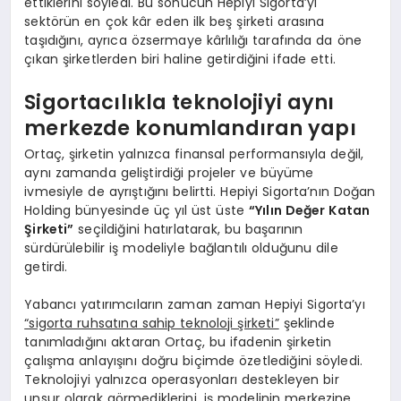
ettiklerini söyledi. Bu sonucun Hepiyi Sigorta’yı
sektörün en çok kâr eden ilk beş şirketi arasına
taşıdığını, ayrıca özsermaye kârlılığı tarafında da öne
çıkan şirketlerden biri haline getirdiğini ifade etti.
Sigortacılıkla teknolojiyi aynı
merkezde konumlandıran yapı
Ortaç, şirketin yalnızca finansal performansıyla değil,
aynı zamanda geliştirdiği projeler ve büyüme
ivmesiyle de ayrıştığını belirtti. Hepiyi Sigorta’nın Doğan
Holding bünyesinde üç yıl üst üste
“Yılın Değer Katan
Şirketi”
seçildiğini hatırlatarak, bu başarının
sürdürülebilir iş modeliyle bağlantılı olduğunu dile
getirdi.
Yabancı yatırımcıların zaman zaman Hepiyi Sigorta’yı
“sigorta ruhsatına sahip teknoloji şirketi”
şeklinde
tanımladığını aktaran Ortaç, bu ifadenin şirketin
çalışma anlayışını doğru biçimde özetlediğini söyledi.
Teknolojiyi yalnızca operasyonları destekleyen bir
unsur olarak görmediklerini, iş modelinin merkezine