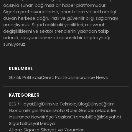
ürünleri uzun vadeyi tutuyor
açısıyla sunan bağımsız bir haber platformudur.
Sigorta profesyonellerine, acentelere ve sektöre ilgi
duyan herkese doğru, hızlı ve güvenilir bilgi sağlamayı
Şekerbank 2026 İlk Yarı Finansal
amaçlıyoruz. Sigortacılıktaki yenilikleri, mevzuat
Sonuçları
değişikliklerini ve sektör trendlerini yakından takip
ederek, okuyucularımıza kapsamlı bir bilgi kaynağı
sunuyoruz.
ING Türkiye 2026 Yılının İlk
Yarısına İlişkin Konsolide Finansal
Sonuçlarını Açıkladı
KURUMSAL
Gizlilik Politikası
Çerez Politikası
Insurance News
EY Küresel Siber Güvenlik
Araştırması: Yapay Zekâ Destekli
KATEGORİLER
Tehditler ve Kurumsal
Dayanıklılık
BES / Hayat
Bilgi
Bilim ve Teknoloji
Blog
Dünya
Eğitim
Ekonomi
English
Finans
Foto Galeri
Gündem
Haberler
Insurance News
Köşe Yazıları
Otomobil
Sağlık
Seyahat
Sigorta
Sosyal Medya
Allianz Sigorta Şikayet ve Yorumları