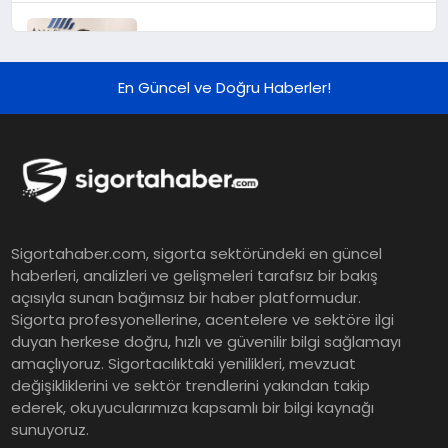
Murat Bilim, ANA Sigorta Satış
Grup Müdürü Olarak Atandı
En Güncel ve Doğru Haberler!
Tasarruf tercihi bölünüyor:
Mevduat kısa vadeyi, koruma
ürünleri uzun vadeyi tutuyor
Şekerbank 2026 İlk Yarı Finansal
Sigortahaber.com, sigorta sektöründeki en güncel
Sonuçları
haberleri, analizleri ve gelişmeleri tarafsız bir bakış
açısıyla sunan bağımsız bir haber platformudur.
Sigorta profesyonellerine, acentelere ve sektöre ilgi
ING Türkiye 2026 Yılının İlk
duyan herkese doğru, hızlı ve güvenilir bilgi sağlamayı
amaçlıyoruz. Sigortacılıktaki yenilikleri, mevzuat
Yarısına İlişkin Konsolide Finansal
değişikliklerini ve sektör trendlerini yakından takip
Sonuçlarını Açıkladı
ederek, okuyucularımıza kapsamlı bir bilgi kaynağı
sunuyoruz.