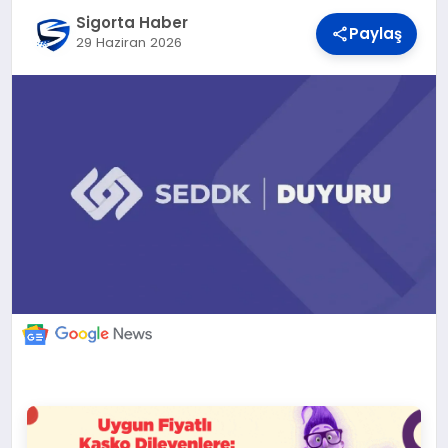
DÜNYA
Sigorta Haber
Paylaş
29 Haziran 2026
BILIM VE TEKNOLOJI
OTOMOBIL
KÜNYE
İLETIŞIM