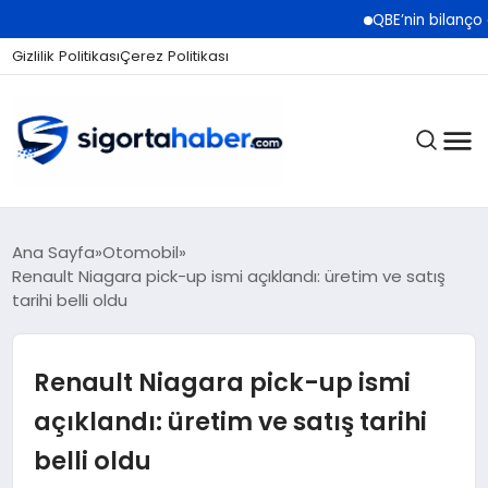
QBE’nin bilanço gücü ve gör
Gizlilik Politikası
Çerez Politikası
SIGORTA
Ana Sayfa
Otomobil
Renault Niagara pick-up ismi açıklandı: üretim ve satış
tarihi belli oldu
BES / HAYAT
Renault Niagara pick-up ismi
EKONOMI
açıklandı: üretim ve satış tarihi
belli oldu