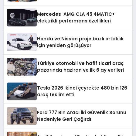
Sürücülere Kritik Oto Bakım Uyarıları
Mercedes-AMG CLA 45 4MATIC+
elektrikli performans özellikleri
Honda ve Nissan proje bazlı ortaklık
için yeniden görüşüyor
Türkiye otomobil ve hafif ticari araç
pazarında haziran ve ilk 6 ay verileri
Tesla 2026 ikinci çeyrekte 480 bin 126
araç teslim etti
Ford 777 Bin Aracı İki Güvenlik Sorunu
Nedeniyle Geri Çağırdı