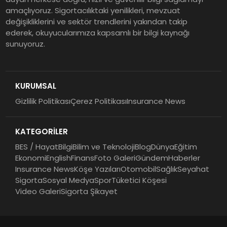
amaçlıyoruz. Sigortacılıktaki yenilikleri, mevzuat
değişikliklerini ve sektör trendlerini yakından takip
ederek, okuyucularımıza kapsamlı bir bilgi kaynağı
sunuyoruz.
KURUMSAL
Gizlilik Politikası
Çerez Politikası
Insurance News
KATEGORİLER
BES / Hayat
Bilgi
Bilim ve Teknoloji
Blog
Dünya
Eğitim
Ekonomi
English
Finans
Foto Galeri
Gündem
Haberler
Insurance News
Köşe Yazıları
Otomobil
Sağlık
Seyahat
Sigorta
Sosyal Medya
Spor
Tüketici Köşesi
Video Galeri
Sigorta Şikayet